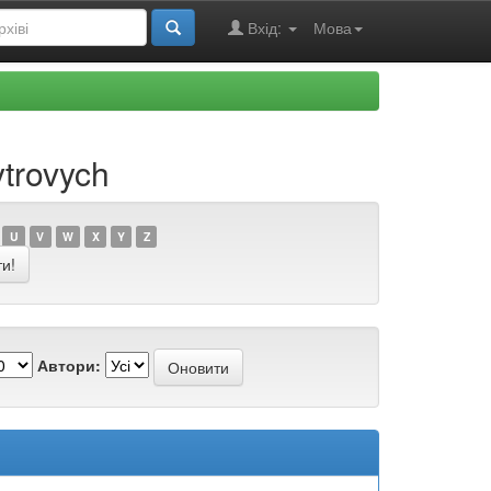
Вхід:
Мова
trovych
U
V
W
X
Y
Z
Автори: