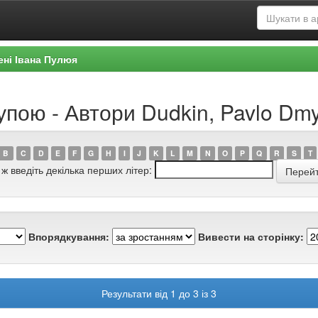
ені Івана Пулюя
упою - Автори Dudkin, Pavlo Dmy
B
C
D
E
F
G
H
I
J
K
L
M
N
O
P
Q
R
S
T
 ж введіть декілька перших літер:
Впорядкування:
Вивести на сторінку:
Результати від 1 до 3 із 3