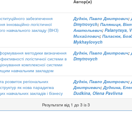
Автор(и)
нституційного забезпечення
Дудкін, Павло Дмитрович
;
ня інноваційно-логістичної
Dmytrovych
;
Паляниця, Вік
го навчального закладу (ВНЗ)
Анатольевич
;
Palanytsya, V
Михайлович
;
Паласюк, Бог
Mykhaylovych
 формування методики визначення
Дудкін, Павло Дмитрович
;
ефективності логістичної системи в
Dmytrovych
іонування комплексної системи
вищим навчальним закладом
а розвиток регіональних
Дудкін, Павло Дмитрович
;
 структур як нова парадигма
Дмитриевич
;
Дудкина, Еле
их навчальних закладів і бізнесу
Dudkina, Olena Pavlivna
Результати від 1 до 3 із 3