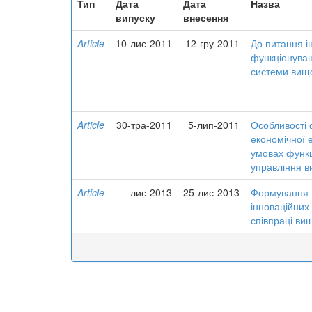
Тип
Дата
Дата
Назва
випуску
внесення
Article
10-лис-2011
12-гру-2011
До питання і
функціонуван
системи вищо
Article
30-тра-2011
5-лип-2011
Особливості
економічної 
умовах функц
управління 
Article
лис-2013
25-лис-2013
Формування т
інноваційних
співпраці вищ