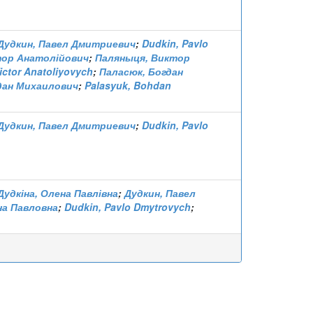
Дудкин, Павел Дмитриевич
;
Dudkin, Pavlo
тор Анатолійович
;
Паляныця, Виктор
ictor Anatoliyovych
;
Паласюк, Богдан
дан Михаилович
;
Palasyuk, Bohdan
Дудкин, Павел Дмитриевич
;
Dudkin, Pavlo
Дудкіна, Олена Павлівна
;
Дудкин, Павел
на Павловна
;
Dudkin, Pavlo Dmytrovych
;