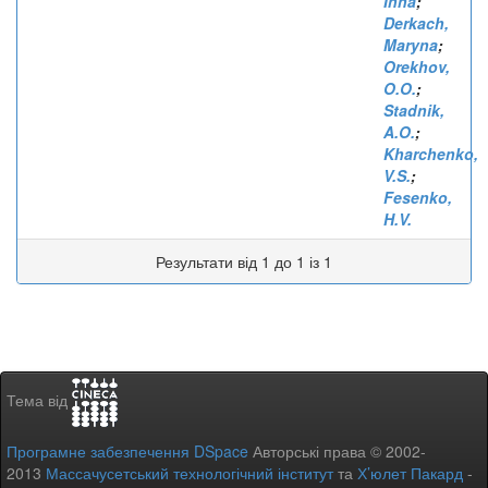
Inna
;
Derkach,
Maryna
;
Orekhov,
O.O.
;
Stadnik,
A.O.
;
Kharchenko,
V.S.
;
Fesenko,
H.V.
Результати від 1 до 1 із 1
Тема від
Програмне забезпечення DSpace
Авторські права © 2002-
2013
Массачусетський технологічний інститут
та
Х’юлет Пакард
-