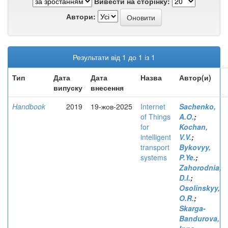
Вивести на сторінку:
Автори:
Результати від 1 до 1 із 1
Тип
Дата
Дата
Назва
Автор(и)
випуску
внесення
Handbook
2019
19-жов-2025
Internet
Sachenko,
of Things
A.O.
;
for
Kochan,
intelligent
V.V.
;
transport
Bykovyy,
systems
P.Ye.
;
Zahorodnia,
D.I.
;
Osolinskyy,
O.R.
;
Skarga-
Bandurova,