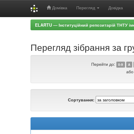
Домівка
Перегляд
Довідка
Skip
ELARTU — Інституційний репозитарій ТНТУ ім
navigation
Перегляд зібрання за гр
Перейти до:
0-9
A
або
Сортування: