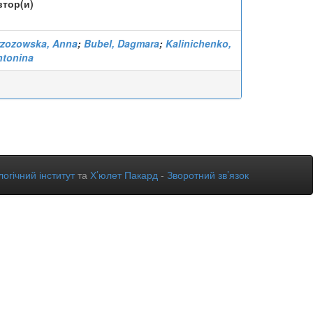
втор(и)
rzozowska, Anna
;
Bubel, Dagmara
;
Kalinichenko,
ntonina
огічний інститут
та
Х’юлет Пакард
-
Зворотний зв’язок