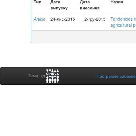
Тип
Дата
Дата
Назва
випуску
внесення
Article
24-лис-2015
2-гру-2015
Tendencies i
agricultural p
Тема від
Програмне забезп