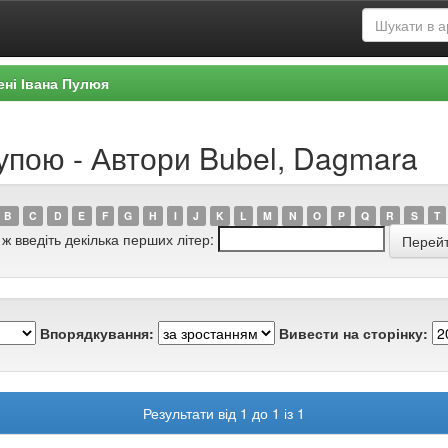
ені Івана Пулюя
упою - Автори Bubel, Dagmara
B
C
D
E
F
G
H
I
J
K
L
M
N
O
P
Q
R
S
T
 ж введіть декілька перших літер:
Впорядкування:
Вивести на сторінку:
Результати від 1 до 1 із 1