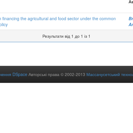
А
n financing the agricultural and food sector under the common
B
olicy
A
Результати від 1 до 1 із 1
ечення DSpace
Авторські права © 2002-2013
Массачусетський технол