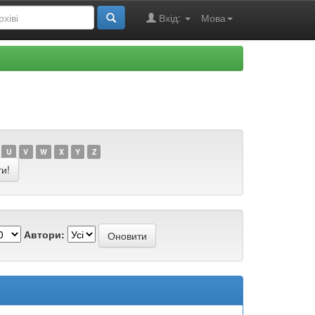
Вхід:
Мова
U
V
W
X
Y
Z
Автори: