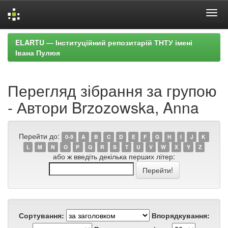
Skip
ELARTU — Інституційний репозитарій ТНТУ імені
navigation
Івана Пулюя
Перегляд зібрання за групою
- Автори Brzozowska, Anna
Перейти до:
0-9
A
B
C
D
E
F
G
H
I
J
K
L
M
N
O
P
Q
R
S
T
U
V
W
X
Y
Z
або ж введіть декілька перших літер:
Сортування:
Впорядкування: