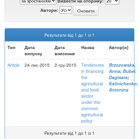
Вивести на сторінку:
Автори:
Результати від 1 до 1 із 1
Тип
Дата
Дата
Назва
Автор(и)
випуску
внесення
Article
24-лис-2015
2-гру-2015
Tendencies
Brzozowska,
in financing
Anna
;
Bubel,
the
Dagmara
;
agricultural
Kalinichenko,
and food
Antonina
sector
under the
common
agricultural
policy
Результати від 1 до 1 із 1