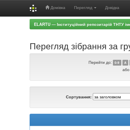
Домівка
Перегляд
Довідка
Skip
ELARTU — Інституційний репозитарій ТНТУ ім
navigation
Перегляд зібрання за гр
Перейти до:
0-9
A
або
Сортування: