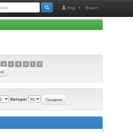
Вхід:
Мова
U
V
W
X
Y
Z
Автори: