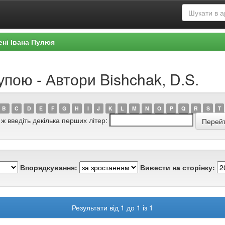
ені Івана Пулюя
упою - Автори Bishchak, D.S.
B
C
D
E
F
G
H
I
J
K
L
M
N
O
P
Q
R
S
T
 ж введіть декілька перших літер:
Впорядкування:
Вивести на сторінку:
Результати від 1 до 1 із 1