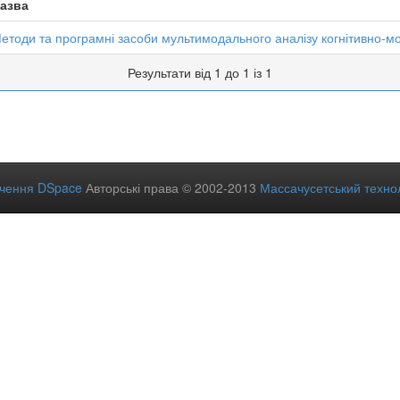
азва
етоди та програмні засоби мультимодального аналізу когнітивно-мо
Результати від 1 до 1 із 1
ечення DSpace
Авторські права © 2002-2013
Массачусетський технол