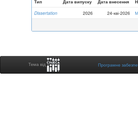
Тип
Дата випуску
Дата внесення
Н
Dissertation
2026
24-кві-2026
М
Тема від
Програмне забезп