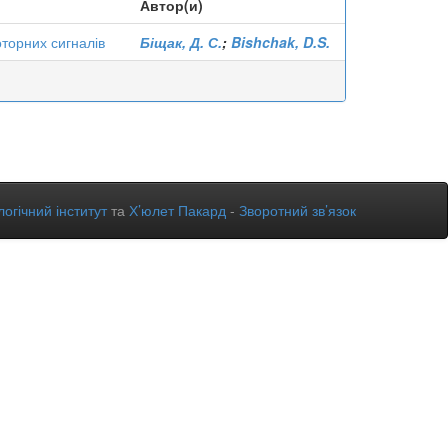
Автор(и)
торних сигналів
Біщак, Д. С.
;
Bishchak, D.S.
огічний інститут
та
Х’юлет Пакард
-
Зворотний зв’язок