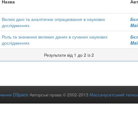
Назва
Авт
Великі дані та аналітичне опрацювання в наукових
Бєл
дослідженнях
Mai
Роль та значення великих даних в сучаних наукових
Бєл
дослідженнях
Mai
Результати від 1 до 2 із 2
ечення DSpace
Авторські права © 2002-2013
Массачусетський технол