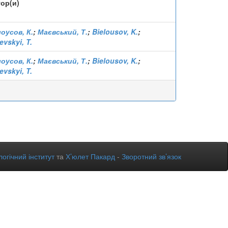
ор(и)
оусов, К.
;
Маєвський, Т.
;
Bielousov, K.
;
evskyi, T.
оусов, К.
;
Маєвський, Т.
;
Bielousov, K.
;
evskyi, T.
огічний інститут
та
Х’юлет Пакард
-
Зворотний зв’язок