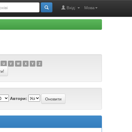
Вхід:
Мова
U
V
W
X
Y
Z
Автори: