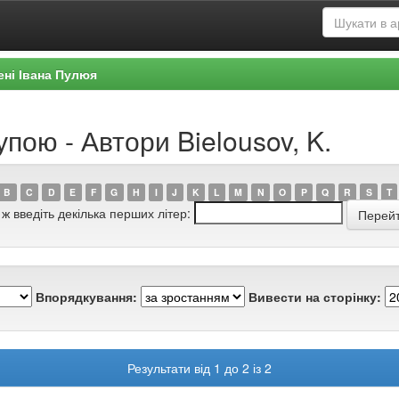
ені Івана Пулюя
пою - Автори Bielousov, K.
B
C
D
E
F
G
H
I
J
K
L
M
N
O
P
Q
R
S
T
 ж введіть декілька перших літер:
Впорядкування:
Вивести на сторінку:
Результати від 1 до 2 із 2