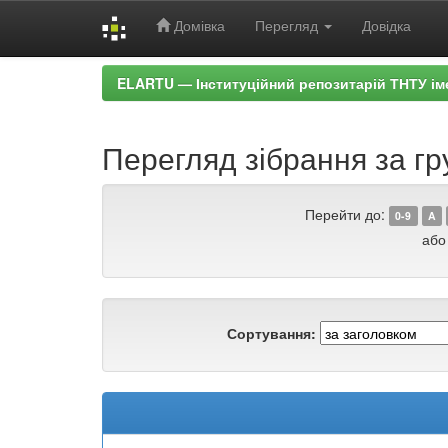
Домівка
Перегляд
Довідка
Skip
ELARTU — Інституційний репозитарій ТНТУ ім
navigation
Перегляд зібрання за гру
Перейти до:
0-9
A
або
Сортування: