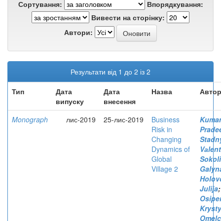
Сортування:
Впорядкування:
Вивести на сторінку:
Автори:
Результати від 1 до 2 із 2
Тип
Дата
Дата
Назва
Автор
випуску
внесення
Monograph
лис-2019
25-лис-2019
Business
Kumar
Risk in
Prade
Changing
Stadn
Dynamics of
Vаlen
Global
Sokoli
Village 2
Galyn
Holov
Julija
;
Osipe
Kryst
Omelc