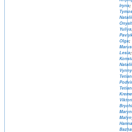
Iryna
;
Tymos
Natali
Onysh
Yuliya
Pavlyk
Olga
;
Marus
Lesia
;
Konst
Natali
Vynny
Tetian
Podvi
Tetian
Kreme
Viktor
Brych
Maryn
Malyn
Hann
Bazha