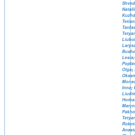
Shved
Natali
Kuzhd
Tetian
Tarda
Tetya
Liubo
Larys
Busho
Lesia
;
Popla
Olga
;
Oksa
Monac
Inna
;
Liudm
Horba
Maryn
Pakho
Tetya
Rokot
Anast