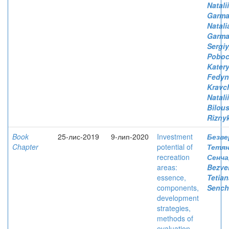
Natali
Garmat
Natali
Garmat
Sergiy
Poboc
Kater
Fedyna
Kravc
Natali
Bilous
Riznyk
Book
25-лис-2019
9-лип-2020
Investment
Безве
Chapter
potential of
Тетя
recreation
Сенча
areas:
Bezve
essence,
Tetian
components,
Sencha
development
strategies,
methods of
evaluation