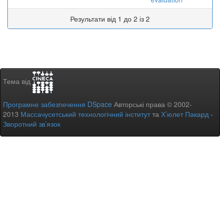
Результати від 1 до 2 із 2
Тема від
Програмне забезпечення DSpace
Авторські права © 2002-
2013
Массачусетський технологічний інститут
та
Х’юлет Пакард
-
Зворотний зв’язок