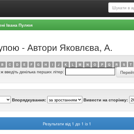
ені Івана Пулюя
упою - Автори Яковлєва, А.
B
C
D
E
F
G
H
I
J
K
L
M
N
O
P
Q
R
S
T
 ж введіть декілька перших літер:
Впорядкування:
Вивести на сторінку:
Результати від 1 до 1 із 1