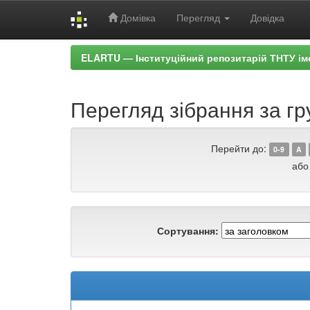
Домівка
Перегляд
Довідка
Skip
ELARTU — Інституційний репозитарій ТНТУ ім
navigation
Перегляд зібрання за гр
Перейти до:
0-9
A
або
Сортування: