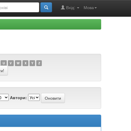
Вхід:
Мова
U
V
W
X
Y
Z
Автори: