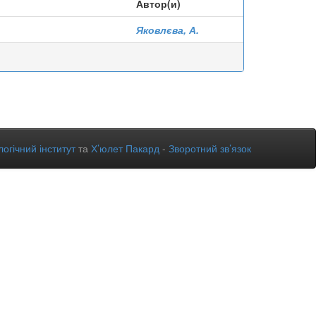
Автор(и)
Яковлєва, А.
огічний інститут
та
Х’юлет Пакард
-
Зворотний зв’язок