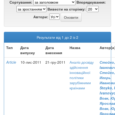
Сортування:
Впорядкування:
Вивести на сторінку:
Автори:
Результати від 1 до 2 із 2
Тип
Дата
Дата
Назва
Автор(и
випуску
внесення
Article
10-лис-2011
21-гру-2011
Аналіз досвіду
Стойко,
здійснення
Іванови
інноваційної
Стойко,
політики
Игорь
зарубіжними
Иванови
країнами
Stoyko, 
Ivanovy
Вовк, Ю
Яросла
Вовк, Ю
Яросла