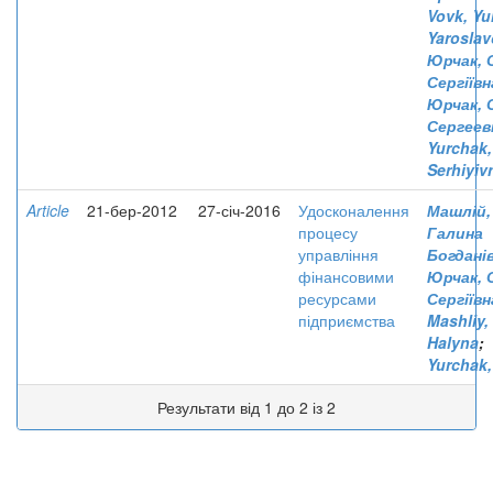
Vovk, Yu
Yarosla
Юрчак, 
Сергіївн
Юрчак, 
Сергеев
Yurchak,
Serhiyiv
Article
21-бер-2012
27-січ-2016
Удосконалення
Машлій,
процесу
Галина
управління
Богдані
фінансовими
Юрчак, 
ресурсами
Сергіївн
підприємства
Mashliy,
Halyna
;
Yurchak,
Результати від 1 до 2 із 2