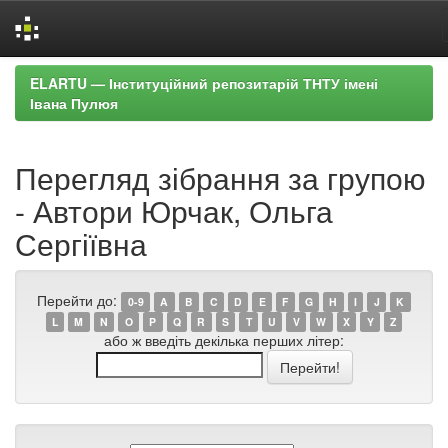
Skip
ELARTU — Інституційний репозитарій ТНТУ імені
navigation
Івана Пулюя
Перегляд зібрання за групою
- Автори Юрчак, Ольга
Сергіївна
Перейти до:
0-9
A
B
C
D
E
F
G
H
I
J
K
L
M
N
O
P
Q
R
S
T
U
V
W
X
Y
Z
або ж введіть декілька перших літер: