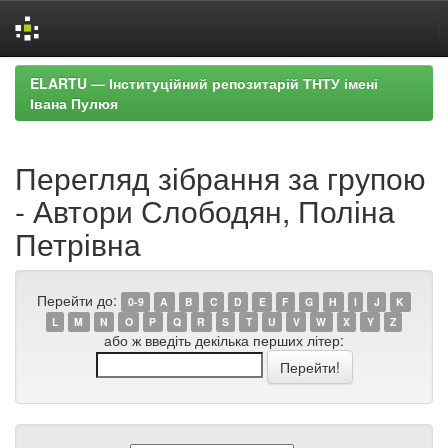
Skip
ELARTU — Інституційний репозитарій ТНТУ імені
navigation
Івана Пулюя
Перегляд зібрання за групою
- Автори Слободян, Поліна
Петрівна
Перейти до:
0-9
A
B
C
D
E
F
G
H
I
J
K
L
M
N
O
P
Q
R
S
T
U
V
W
X
Y
Z
або ж введіть декілька перших літер: