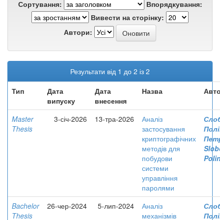
Сортування:
Впорядкування:
Вивести на сторінку:
Автори:
Результати від 1 до 2 із 2
Тип
Дата
Дата
Назва
Авто
випуску
внесення
Master
3-січ-2026
13-тра-2026
Аналіз
Сло
Thesis
застосування
Полі
криптографічних
Пет
методів для
Slob
побудови
Poli
системи
управління
паролями
Bachelor
26-чер-2024
5-лип-2024
Аналіз
Сло
Thesis
механізмів
Полі