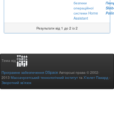
безпеки
Пет
операційної
Slob
системи Home
Poli
Assistant
Результати від 1 до 2 із 2
Тема від
Програмне забезпечення DSpace
Авторські права © 2002-
2013
Массачусетський технологічний інститут
та
Х’юлет Пакард
-
Зворотний зв’язок