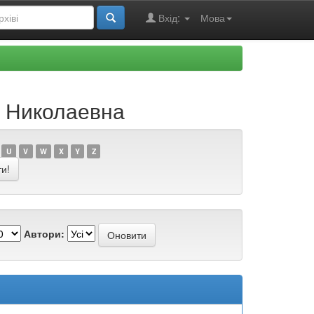
Вхід:
Мова
я Николаевна
U
V
W
X
Y
Z
Автори: