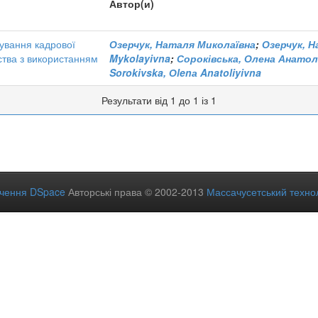
Автор(и)
ування кадрової
Озерчук, Наталя Миколаївна
;
Озерчук, 
ства з використанням
Mykolayivna
;
Сороківська, Олена Анатол
Sorokivska, Оlenа Anatoliyivna
Результати від 1 до 1 із 1
ечення DSpace
Авторські права © 2002-2013
Массачусетський технол