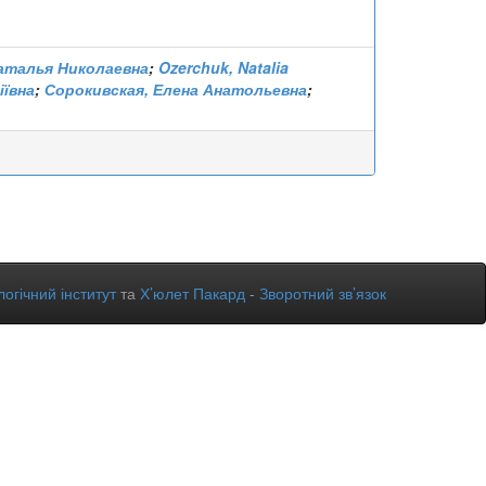
Наталья Николаевна
;
Ozerchuk, Natalia
іївна
;
Сорокивская, Елена Анатольевна
;
огічний інститут
та
Х’юлет Пакард
-
Зворотний зв’язок