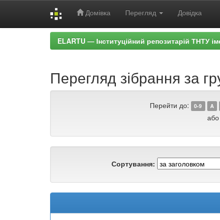
Домівка
Перегляд
Довідка
Skip
ELARTU — Інституційний репозитарій ТНТУ ім
navigation
Перегляд зібрання за г
Перейти до:
0-9
A
або
Сортування: