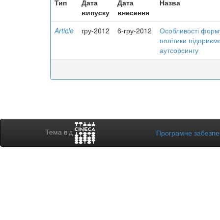
Тип
Дата
Дата
Назва
випуску
внесення
Article
гру-2012
6-гру-2012
Особливості форм
політики підприєм
аутсорсингу
Тема від
Програмне забезп