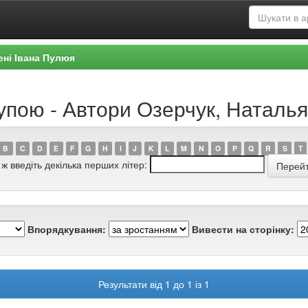
ені Івана Пулюя
рупою - Автори Озерчук, Наталь
B
C
D
E
F
G
H
I
J
K
L
M
N
O
P
Q
R
S
T
 ж введіть декілька перших літер:
Впорядкування:
Вивести на сторінку:
Результати від 1 до 1 із 1