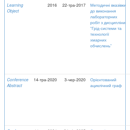
Learning
2016
22-тра-2017
Методичні вказівки
Object
до виконання
лабораторних
робіт з дисципліни
”Грід-системи та
технології
хмарних
обчислень”
Conference
14-тра-2020
3-чер-2020
Орієнтований
Abstract
ациклічний граф