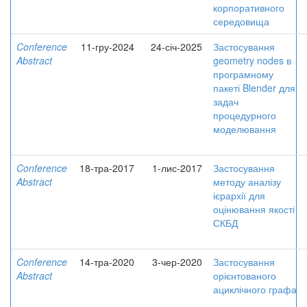
корпоративного
середовища
Conference
11-гру-2024
24-січ-2025
Застосування
Abstract
geometry nodes в
програмному
пакеті Blender для
задач
процедурного
моделювання
Conference
18-тра-2017
1-лис-2017
Застосування
Abstract
методу аналізу
ієрархії для
оцінювання якості
СКБД
Conference
14-тра-2020
3-чер-2020
Застосування
Abstract
орієнтованого
ациклічного графа