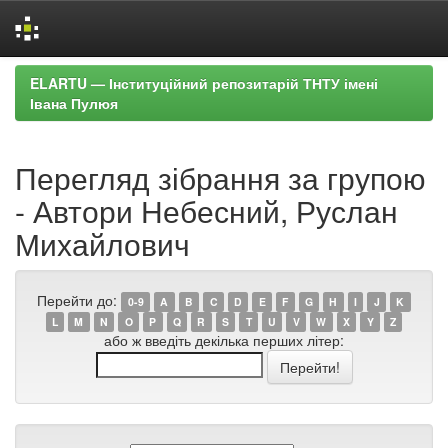
Skip
ELARTU — Інституційний репозитарій ТНТУ імені
navigation
Івана Пулюя
Перегляд зібрання за групою
- Автори Небесний, Руслан
Михайлович
Перейти до:
0-9
A
B
C
D
E
F
G
H
I
J
K
L
M
N
O
P
Q
R
S
T
U
V
W
X
Y
Z
або ж введіть декілька перших літер: