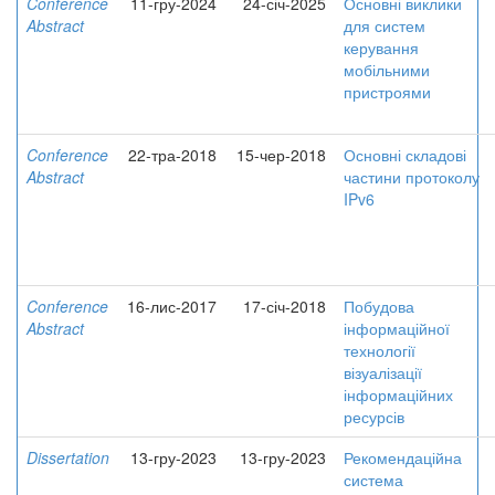
Conference
11-гру-2024
24-січ-2025
Основні виклики
Abstract
для систем
керування
мобільними
пристроями
Conference
22-тра-2018
15-чер-2018
Основні складові
Abstract
частини протоколу
IPv6
Conference
16-лис-2017
17-січ-2018
Побудова
Abstract
інформаційної
технології
візуалізації
інформаційних
ресурсів
Dissertation
13-гру-2023
13-гру-2023
Рекомендаційна
система