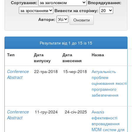
Сортування:
Впорядкування:
Вивести на сторінку:
Автори:
Результати від 1 до 15 із 15
Тип
Дата
Дата
Назва
випуску
внесення
Conference
22-тра-2018
15-чер-2018
Актуальність
Abstract
проблем
оцінювання якості
програмного
забезпечення
Conference
11-гру-2024
24-січ-2025
Аналіз
Abstract
ефективності
впровадження
MDM систем для