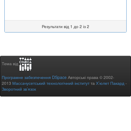
Результати від 1 до 2 із 2
Тема від
Програмне забезпечення DSpace
Авторські права © 2002-
2013
Массачусетський технологічний інститут
та
Х’юлет Пакард
-
Зворотний зв’язок