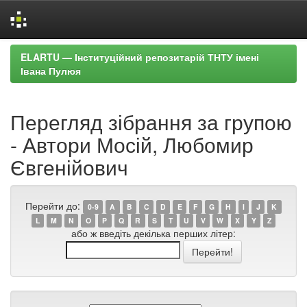
Skip
ELARTU — Інституційний репозитарій ТНТУ імені
navigation
Івана Пулюя
Перегляд зібрання за групою
- Автори Мосій, Любомир
Євгенійович
Перейти до:
0-9
A
B
C
D
E
F
G
H
I
J
K
L
M
N
O
P
Q
R
S
T
U
V
W
X
Y
Z
або ж введіть декілька перших літер: