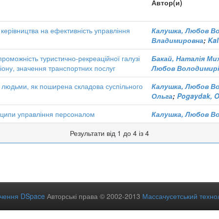
Автор(и)
керівництва на ефективність управління
Калушка, Любов В
Владимировна
;
Kal
роможність туристично-рекреаційної галузі
Бакай, Наталія Ми
гіону, значення транспортних послуг
Любов Володимирі
 людьми, як поширена складова суспільного
Калушка, Любов В
Ольга
;
Pogaydak, O
нципи управління персоналом
Калушка, Любов В
Результати від 1 до 4 із 4
ечення DSpace
Авторські права © 2002-2013
Массачусетський технол