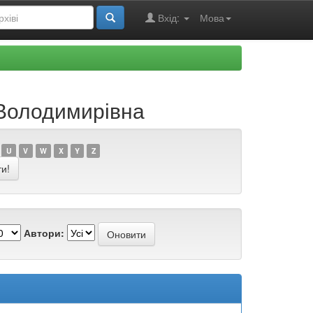
Вхід:
Мова
 Володимирівна
U
V
W
X
Y
Z
Автори: