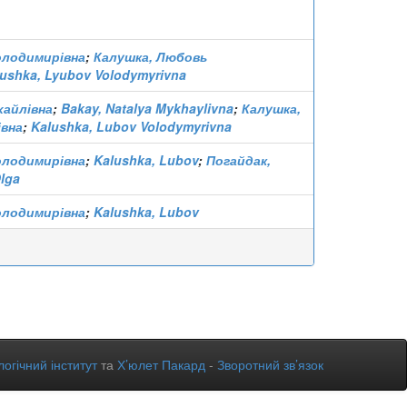
олодимирівна
;
Калушка, Любовь
ushka, Lyubov Volodymyrivna
хайлівна
;
Bakay, Natalya Mykhaylivna
;
Калушка,
вна
;
Kalushka, Lubov Volodymyrivna
олодимирівна
;
Kalushka, Lubov
;
Погайдак,
lga
олодимирівна
;
Kalushka, Lubov
огічний інститут
та
Х’юлет Пакард
-
Зворотний зв’язок