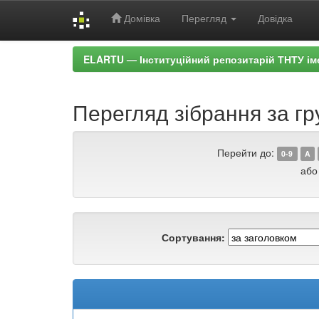
Домівка
Перегляд
Довідка
Skip
ELARTU — Інституційний репозитарій ТНТУ ім
navigation
Перегляд зібрання за г
Перейти до:
0-9
A
або
Сортування: