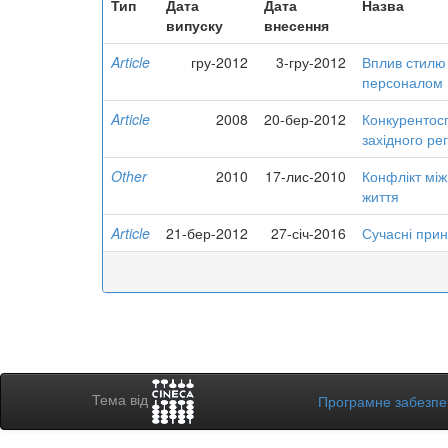
Тип
Дата
Дата
Назва
випуску
внесення
Article
гру-2012
3-гру-2012
Вплив стилю 
персоналом
Article
2008
20-бер-2012
Конкурентосп
західного ре
Other
2010
17-лис-2010
Конфлікт між
життя
Article
21-бер-2012
27-січ-2016
Сучасні при
Тема від
Програмне забезп