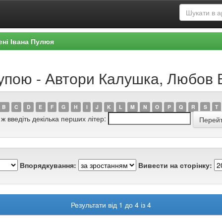
ені Івана Пулюя
рупою - Автори Калушка, Любов
B
C
D
E
F
G
H
I
J
K
L
M
N
O
P
Q
R
S
T
 ж введіть декілька перших літер:
Впорядкування:
Вивести на сторінку:
Результати від 1 до 4 із 4