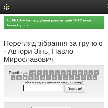
Skip
ELARTU — Інституційний репозитарій ТНТУ імені
navigation
Івана Пулюя
Перегляд зібрання за групою
- Автори Зінь, Павло
Мирославович
Перейти до:
0-9
A
B
C
D
E
F
G
H
I
J
K
L
M
N
O
P
Q
R
S
T
U
V
W
X
Y
Z
або ж введіть декілька перших літер: