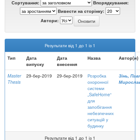
Сортування:
Впорядкування:
Вивести на сторінку:
Автори:
Результати від 1 до 1 із 1
Тип
Дата
Дата
Назва
Автор(и)
випуску
внесення
Master
29-бер-2019
29-бер-2019
Розробка
Зінь, Пав
Thesis
охоронної
Миросла
системи
„SafeHome“
для
запобігання
небезпечних
ситуацій у
будинку
Результати від 1 до 1 із 1