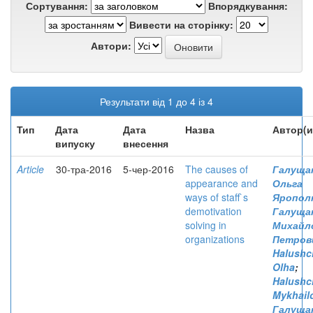
Сортування:
Впорядкування:
Вивести на сторінку:
Автори:
Результати від 1 до 4 із 4
Тип
Дата
Дата
Назва
Автор(и
випуску
внесення
Article
30-тра-2016
5-чер-2016
The causes of
Галущак
appearance and
Ольга
ways of staff`s
Ярополк
demotivation
Галущак
solving in
Михайл
organizations
Петров
Halushc
Olha
;
Halushc
Mykhail
Галущак