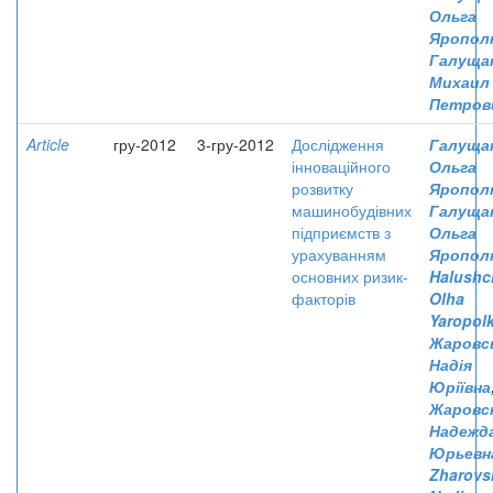
Ольга
Яропол
Галущак
Михаил
Петров
Article
гру-2012
3-гру-2012
Дослідження
Галущак
інноваційного
Ольга
розвитку
Ярополк
машинобудівних
Галущак
підприємств з
Ольга
урахуванням
Яропол
основних ризик-
Halushc
факторів
Olha
Yaropol
Жаровсь
Надія
Юріївна
Жаровск
Надежд
Юрьевн
Zharovs