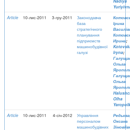
Nadiya
Yuriyivn
Article
10-лис-2011
3-гру-2011
Законодавча
Котовсь
база
Ірина
стратегічного
Василів
планування
Котовск
підприємств
Ирина
;
машинобудівної
Kotovsk
галузі
Iryna
;
Галущак
Ольга
Ярополк
Галущак
Ольга
Яропол
Halushc
Olha
Yaropol
Article
10-лис-2011
4-січ-2012
Управління
Редьква
персоналом
Оксана
машинобудівних
Зіновіїв