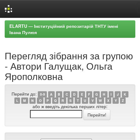
Skip
ELARTU — Інституційний репозитарій ТНТУ імені
navigation
Івана Пулюя
Перегляд зібрання за групою
- Автори Галущак, Ольга
Ярополковна
Перейти до:
0-9
A
B
C
D
E
F
G
H
I
J
K
L
M
N
O
P
Q
R
S
T
U
V
W
X
Y
Z
або ж введіть декілька перших літер: