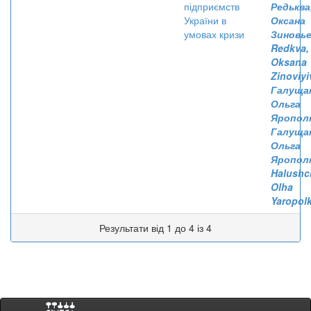
підприємств
Редьква
України в
Оксана
умовах кризи
Зиновь
Redkva,
Oksana
Zinoviy
Галущак
Ольга
Ярополк
Галущак
Ольга
Яропол
Halushc
Olha
Yaropol
Результати від 1 до 4 із 4