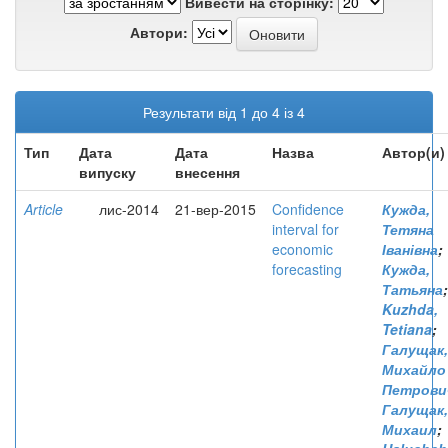
Вивести на сторінку:
Автори:
Результати від 1 до 4 із 4
Тип
Дата
Дата
Назва
Автор(и)
випуску
внесення
Article
лис-2014
21-вер-2015
Confidence
Кужда,
interval for
Тетяна
economic
Іванівна
;
forecasting
Кужда,
Татьяна
;
Kuzhda,
Tetiana
;
Галущак,
Михайло
Петрови
Галущак,
Михаил
;