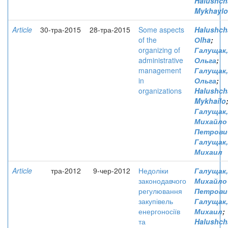
Halushch
Mykhaylo
Article
30-тра-2015
28-тра-2015
Some aspects
Halushch
of the
Оlha
;
organizing of
Галущак,
administrative
Ольга
;
management
Галущак,
in
Ольга
;
organizations
Halushch
Mykhailo
Галущак,
Михайло
Петрови
Галущак,
Михаил
Article
тра-2012
9-чер-2012
Недоліки
Галущак,
законодавчого
Михайло
регулювання
Петрови
закупівель
Галущак,
енергоносіїв
Михаил
;
та
Halushch