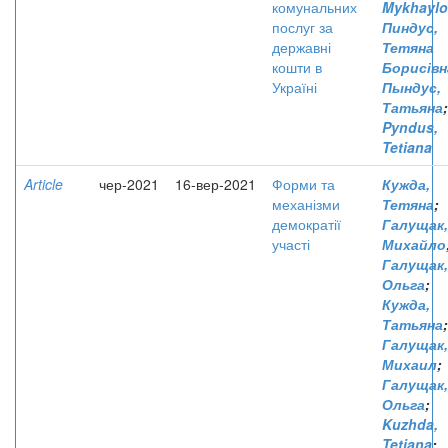
комунальних
Mykhaylo
послуг за
Пиндус,
державні
Тетяна
кошти в
Борисівн
Україні
Пындус,
Татьяна
;
Pyndus,
Tetiana
Article
чер-2021
16-вер-2021
Форми та
Кужда,
механізми
Тетяна
;
демократії
Галущак,
участі
Михайло
Галущак,
Ольга
;
Кужда,
Татьяна
;
Галущак,
Михаил
;
Галущак,
Ольга
;
Kuzhda,
Tetiana
;