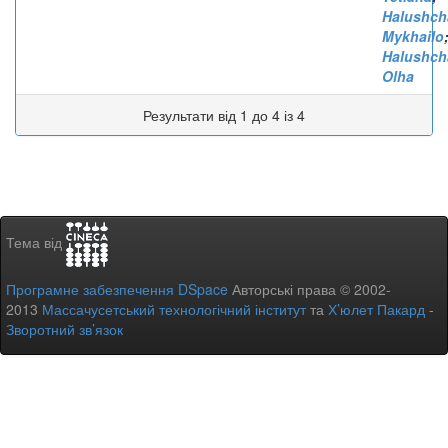
Halushch
Mykhailo
Halushch
Olha
Результати від 1 до 4 із 4
Тема від
Програмне забезпечення DSpace
Авторські права © 2002-
2013
Массачусетський технологічний інститут
та
Х’юлет Пакард
-
Зворотний зв’язок