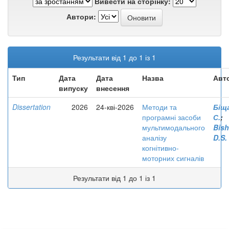
Вивести на сторінку:
Автори:
Результати від 1 до 1 із 1
Тип
Дата
Дата
Назва
Авт
випуску
внесення
Dissertation
2026
24-кві-2026
Методи та
Біща
програмні засоби
С.
;
мультимодального
Bish
аналізу
D.S.
когнітивно-
моторних сигналів
Результати від 1 до 1 із 1