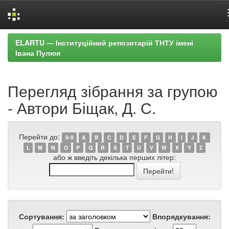
Skip
ELARTU — Інституційний репозитарій ТНТУ імені
navigation
Івана Пулюя
Перегляд зібрання за групою
- Автори Біщак, Д. С.
Перейти до:
0-9
A
B
C
D
E
F
G
H
I
J
K
L
M
N
O
P
Q
R
S
T
U
V
W
X
Y
Z
або ж введіть декілька перших літер:
Сортування:
Впорядкування: