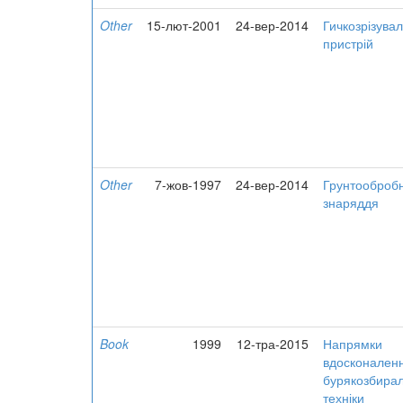
Other
15-лют-2001
24-вер-2014
Гичкозрізува
пристрій
Other
7-жов-1997
24-вер-2014
Грунтооброб
знаряддя
Book
1999
12-тра-2015
Напрямки
вдосконален
бурякозбирал
техніки