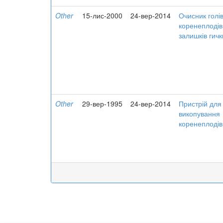
Other
15-лис-2000
24-вер-2014
Очисник голі
коренеплодів
залишків гичк
Other
29-вер-1995
24-вер-2014
Пристрій для
викопування
коренеплодів