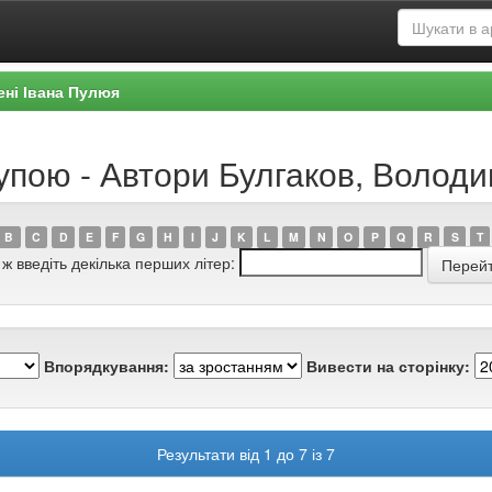
ені Івана Пулюя
рупою - Автори Булгаков, Воло
B
C
D
E
F
G
H
I
J
K
L
M
N
O
P
Q
R
S
T
 ж введіть декілька перших літер:
Впорядкування:
Вивести на сторінку:
Результати від 1 до 7 із 7