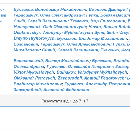
вок
Булгаков, Володимир Михайлович
;
Войтюк, Дмитро Г
 від
Герасимчук, Олег Олександрович
;
Гупка, Богдан Васил
и
Синій, Сергій Васильович
;
Ткаченко, Ігор Григорович
;
B
Herasymchuk, Oleh Oleksandrovych
;
Hevko, Roman Bohd
Osukhovskyi, Volodymyr Mykhailovych
;
Synii, Serhii Vasy
Dmytro Hryhorovych
;
Булгаков, Владимир Михайлович
;
Богданович
;
Герасимчук, Олег Александрович
;
Гупка, 
Михайлович
;
Синий, Сергей Васильевич
;
Ткаченко, Иг
Барановський, Віктор Миколайович
;
Булгаков, Волод
Олександрівна
;
Гурченко, Олександр Петрович
;
Завгор
Viktor Mykolaiovych
;
Bulhakov, Volodymyr Mykhailovych
;
Oleksandr Petrovych
;
Zavhorodnii, Anatolii Fedorovych
;
Б
Владимир Михайлович
;
Гурченко, Александр Петрович
Завгородний, Анатолий Федорович
Результати від 1 до 7 із 7