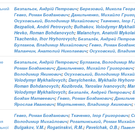
льний
Безпальок, Андрій Петрович
;
Березовий, Микола Геор
Гевко, Роман Богданович
;
Данильченко, Михайло Григ
Осуховський, Володимир Михайлович
;
Ткаченко, Ігор 
Bezpaliok, Andrii Petrovych
;
Bulhakov, Volodymyr Mykhai
Hevko, Roman Bohdanovych
;
Malanchyn, Anatolii Mykola
Tkachenko, Ihor Hryhorovych
;
Безпалёк, Андрей Петров
Булгаков, Владимир Михайлович
;
Гевко, Роман Богдан
Маланчин, Анатолий Николаевич
;
Осуховский, Владим
не
Безпальок, Андрій Петрович
;
Булгаков, Володимир М
Роман Богданович
;
Данильченко, Михайло Григорович
Володимир Якимович
;
Осуховський, Володимир Миха
Volodymyr Mykhailovych
;
Danylchenko, Mykhailo Hryhor
Roman Bohdanovych
;
Kozibroda, Yaroslav Ivanovych
;
Mar
Volodymyr Mykhailovych
;
Безпалёк, Андрей Петрович
;
Богдан Матвеевич
;
Гевко, Роман Богданович
;
Данильче
Ярослав Иванович
;
Мартыненко, Владимир Акимович
;
Гевко, Роман Богданович
;
Ткаченко, Ігор Григорович
;
С
ня
Володимир Михайлович
;
Рогатинський, Роман Михайл
ьної
Bulgakov, V.M.
;
Rogatinskvi, R.M.
;
Pavelchak, O.B.
;
Павелч