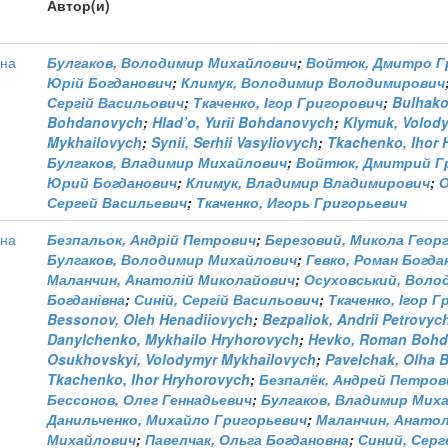
Автор(и)
ьна
Булгаков, Володимир Михайлович
;
Войтюк, Дмитро Г
Юрій Богданович
;
Климук, Володимир Володимирович
Сергій Васильович
;
Ткаченко, Ігор Григорович
;
Bulhako
Bohdanovych
;
Hlad’o, Yurii Bohdanovych
;
Klymuk, Volod
Mykhailovych
;
Synii, Serhii Vasyliovych
;
Tkachenko, Ihor 
Булгаков, Владимир Михайлович
;
Войтюк, Дмитрий Г
Юрий Богданович
;
Климук, Владимир Владимирович
;
О
Сергей Васильевич
;
Ткаченко, Игорь Григорьевич
ьна
Безпальок, Андрій Петрович
;
Березовий, Микола Геор
Булгаков, Володимир Михайлович
;
Гевко, Роман Богда
Маланчин, Анатолій Миколайович
;
Осуховський, Воло
Богданівна
;
Синій, Сергій Васильович
;
Ткаченко, Ігор 
Bessonov, Oleh Henadiiovych
;
Bezpaliok, Andrii Petrovyc
Danylchenko, Mykhailo Hryhorovych
;
Hevko, Roman Boh
Osukhovskyi, Volodymyr Mykhailovych
;
Pavelchak, Olha 
Tkachenko, Ihor Hryhorovych
;
Безпалёк, Андрей Петров
Бессонов, Олег Геннадьевич
;
Булгаков, Владимир Мих
Данильченко, Михайло Григорьевич
;
Маланчин, Анато
Михайлович
;
Павелчак, Ольга Богдановна
;
Синий, Серг