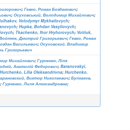
ригорович
;
Гевко, Роман Богданович
;
ьович
;
Осуховський, Володимир Михайлович
;
ulhakov, Volodymyr Mykhailovych
;
anovych
;
Hupka, Bohdan Vasyliovych
;
liovych
;
Tkachenko, Ihor Hryhorovych
;
Voitiuk,
Войтюк, Дмитрий Григорьевич
;
Гевко, Роман
Богдан Васильевич
;
Осуховский, Владимир
орь Григорьевич
имир Михайлович
;
Гурченко, Ліля
одній, Анатолій Федорович
;
Baranovskyi,
Hurchenko, Lilia Oleksandrivna
;
Hurchenko,
арановский, Виктор Николаевич
;
Булгаков,
;
Гурченко, Лиля Александровна
;