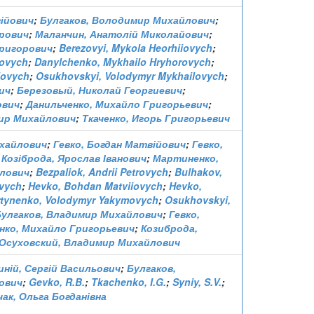
гійович
;
Булгаков, Володимир Михайлович
;
орович
;
Маланчин, Анатолій Миколайович
;
Григорович
;
Berezovyi, Mykola Heorhiiovych
;
lovych
;
Danylchenko, Mykhailo Hryhorovych
;
iovych
;
Osukhovskyi, Volodymyr Mykhailovych
;
ич
;
Березовый, Николай Георгиевич
;
ович
;
Данильченко, Михайло Григорьевич
;
ир Михайлович
;
Ткаченко, Игорь Григорьевич
ихайлович
;
Гевко, Богдан Матвійович
;
Гевко,
;
Козіброда, Ярослав Іванович
;
Мартиненко,
йлович
;
Bezpaliok, Andrii Petrovych
;
Bulhakov,
ovych
;
Hevko, Bohdan Matviiovych
;
Hevko,
tynenko, Volodymyr Yakymovych
;
Osukhovskyi,
Булгаков, Владимир Михайлович
;
Гевко,
нко, Михайло Григорьевич
;
Козиброда,
Осуховский, Владимир Михайлович
иній, Сергій Васильович
;
Булгаков,
ович
;
Gevko, R.B.
;
Tkachenko, I.G.
;
Syniy, S.V.
;
ак, Ольга Богданівна