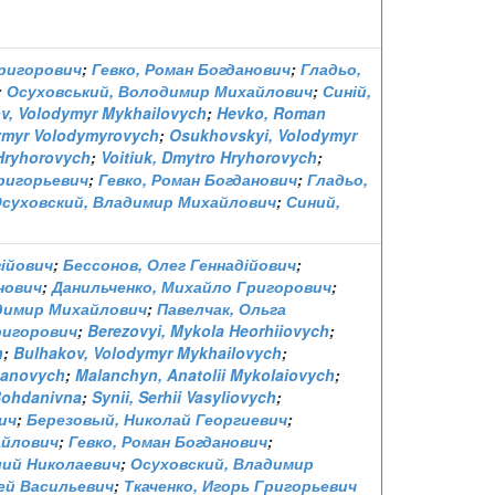
ригорович
;
Гевко, Роман Богданович
;
Гладьо,
;
Осуховський, Володимир Михайлович
;
Синій,
v, Volodymyr Mykhailovych
;
Hevko, Roman
ymyr Volodymyrovych
;
Osukhovskyi, Volodymyr
Hryhorovych
;
Voitiuk, Dmytro Hryhorovych
;
ригорьевич
;
Гевко, Роман Богданович
;
Гладьо,
суховский, Владимир Михайлович
;
Синий,
гійович
;
Бессонов, Олег Геннадійович
;
нович
;
Данильченко, Михайло Григорович
;
димир Михайлович
;
Павелчак, Ольга
Григорович
;
Berezovyi, Mykola Heorhiiovych
;
h
;
Bulhakov, Volodymyr Mykhailovych
;
danovych
;
Malanchyn, Anatolii Mykolaiovych
;
Bohdanivna
;
Synii, Serhii Vasyliovych
;
ич
;
Березовый, Николай Георгиевич
;
айлович
;
Гевко, Роман Богданович
;
лий Николаевич
;
Осуховский, Владимир
ей Васильевич
;
Ткаченко, Игорь Григорьевич