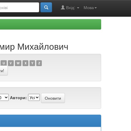
Вхід:
Мова
димир Михайлович
U
V
W
X
Y
Z
Автори: