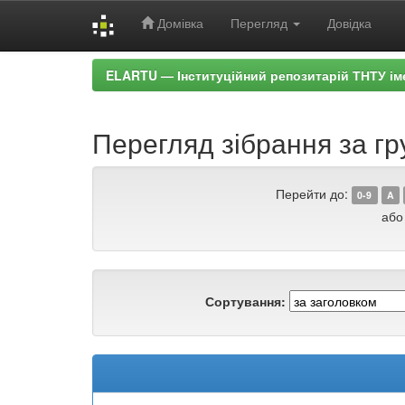
Домівка
Перегляд
Довідка
Skip
ELARTU — Інституційний репозитарій ТНТУ ім
navigation
Перегляд зібрання за г
Перейти до:
0-9
A
або
Сортування: