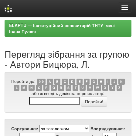
Skip
ELARTU — Інституційний репозитарій ТНТУ імені
navigation
Івана Пулюя
Перегляд зібрання за групою
- Автори Бицюра, Л.
Перейти до:
0-9
A
B
C
D
E
F
G
H
I
J
K
L
M
N
O
P
Q
R
S
T
U
V
W
X
Y
Z
або ж введіть декілька перших літер:
Сортування:
Впорядкування: