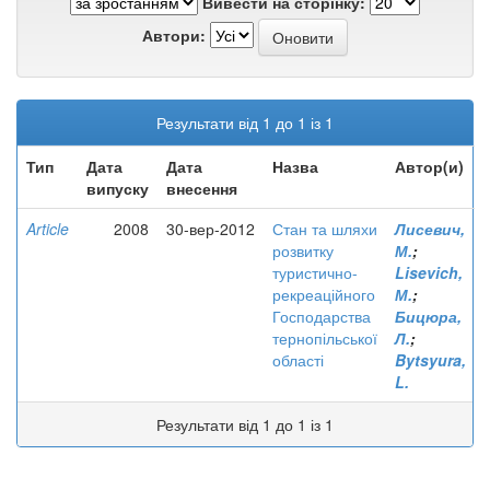
Вивести на сторінку:
Автори:
Результати від 1 до 1 із 1
Тип
Дата
Дата
Назва
Автор(и)
випуску
внесення
Article
2008
30-вер-2012
Стан та шляхи
Лисевич,
розвитку
М.
;
туристично-
Lisevich,
рекреаційного
М.
;
Господарства
Бицюра,
тернопільської
Л.
;
області
Bytsyura,
L.
Результати від 1 до 1 із 1