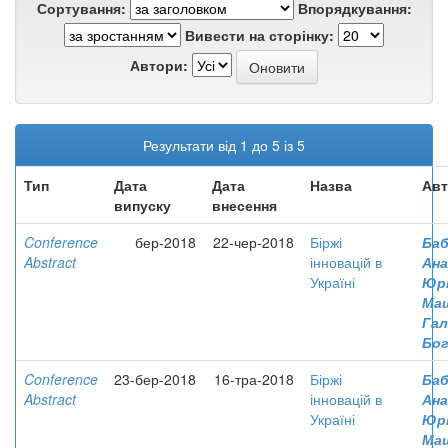
Сортування:
Впорядкування:
Вивести на сторінку:
Автори:
Результати від 1 до 5 із 5
Тип
Дата
Дата
Назва
Авт
випуску
внесення
Conference
бер-2018
22-чер-2018
Біржі
Баб
Abstract
інновацій в
Ана
Україні
Юрі
Маш
Гал
Бог
Conference
23-бер-2018
16-тра-2018
Біржі
Баб
Abstract
інновацій в
Ана
Україні
Юрі
Маш