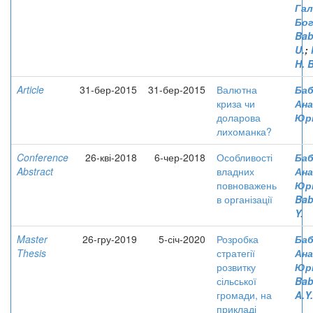
Гал
Бог
Bab
U.
;
H. B
Article
31-бер-2015
31-бер-2015
Валютна
Баб
криза чи
Ана
доларова
Юрі
лихоманка?
Conference
26-кві-2018
6-чер-2018
Особливості
Баб
Abstract
владних
Ана
повноважень
Юрі
в організації
Bab
Y.
Master
26-гру-2019
5-січ-2020
Розробка
Баб
Thesis
стратегії
Ана
розвитку
Юрі
сільської
Bab
громади, на
A.Y.
прикладі