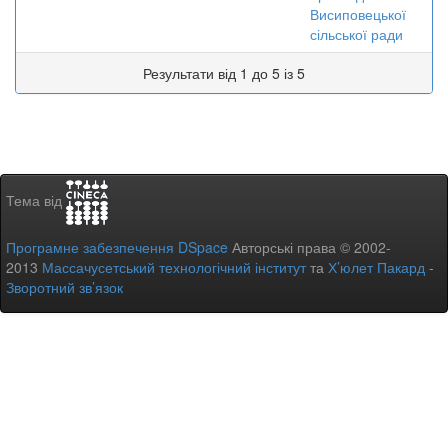
Висиповецької
сільської ради
Результати від 1 до 5 із 5
Тема від
Програмне забезпечення DSpace
Авторські права © 2002-
2013
Массачусетський технологічний інститут
та
Х’юлет Пакард
-
Зворотний зв’язок