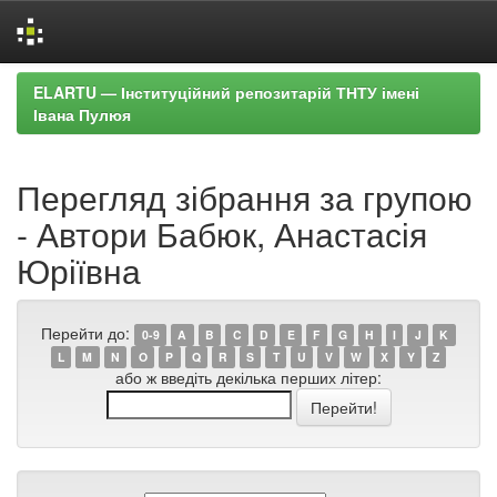
Skip
ELARTU — Інституційний репозитарій ТНТУ імені
navigation
Івана Пулюя
Перегляд зібрання за групою
- Автори Бабюк, Анастасія
Юріївна
Перейти до:
0-9
A
B
C
D
E
F
G
H
I
J
K
L
M
N
O
P
Q
R
S
T
U
V
W
X
Y
Z
або ж введіть декілька перших літер: