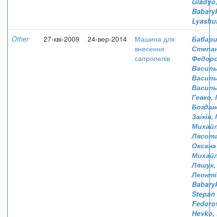
Gladyo,
Babaryk
Lyashuk
Other
27-кві-2009
24-вер-2014
Машина для
Бабари
внесення
Степа
сапропелів
Федор
Василь
Василь
Василь
Гевко, 
Богдан
Заікін,
Михай
Лясота
Оксана
Михайл
Ляшук,
Леонті
Babary
Stepan
Fedoro
Hevko, 