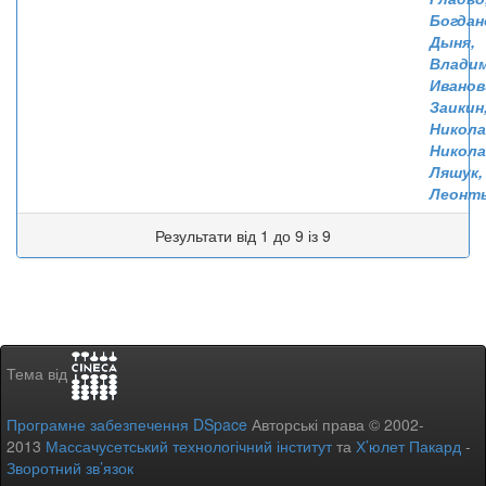
Богдан
Дыня,
Влади
Иванов
Заикин
Никол
Никола
Ляшук,
Леонт
Результати від 1 до 9 із 9
Тема від
Програмне забезпечення DSpace
Авторські права © 2002-
2013
Массачусетський технологічний інститут
та
Х’юлет Пакард
-
Зворотний зв’язок