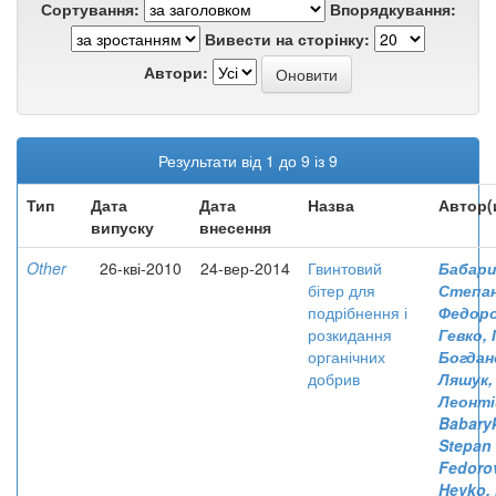
Сортування:
Впорядкування:
Вивести на сторінку:
Автори:
Результати від 1 до 9 із 9
Тип
Дата
Дата
Назва
Автор(
випуску
внесення
Other
26-кві-2010
24-вер-2014
Гвинтовий
Бабари
бітер для
Степа
подрібнення і
Федор
розкидання
Гевко, 
органічних
Богдан
добрив
Ляшук,
Леонті
Babary
Stepan
Fedoro
Hevko, 