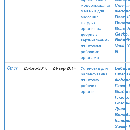
модернізованої
Степа
машини для
Федор
внесення
Вовк, 
твердих
Яросла
органічних
Влас, Н
добрив з
Gevko, 
вертикальними
Babarik
гвинтовими
Vovk, Y
робочими
N.
органами
Other
25-бер-2010
24-вер-2014
Установка для
Бабари
балансування
Степа
гвинтових
Федор
робочих
Гевко, 
органів
Богдан
Гладьо
Богдан
Диня,
Волод
Іванов
Заікін,