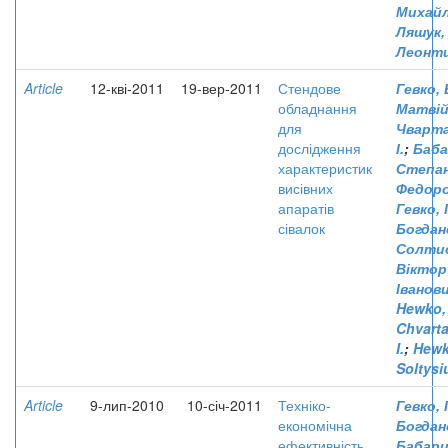
Михай
Ляшук,
Леонт
Article
12-кві-2011
19-вер-2011
Стендове
Гевко,
обладнання
Матві
для
Чварта
дослідження
І.
;
Баба
характеристик
Степа
висівних
Федор
апаратів
Гевко, 
сівалок
Богдан
Солти
Віктор
Іванов
Hewko,
Chvarta
I.
;
Hewk
Soltysiu
Article
9-лип-2010
10-січ-2011
Техніко-
Гевко, 
економічна
Богдан
ефективність
Бабари