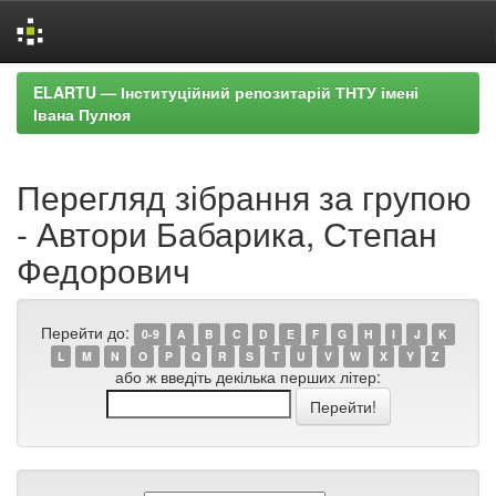
Skip
ELARTU — Інституційний репозитарій ТНТУ імені
navigation
Івана Пулюя
Перегляд зібрання за групою
- Автори Бабарика, Степан
Федорович
Перейти до:
0-9
A
B
C
D
E
F
G
H
I
J
K
L
M
N
O
P
Q
R
S
T
U
V
W
X
Y
Z
або ж введіть декілька перших літер: