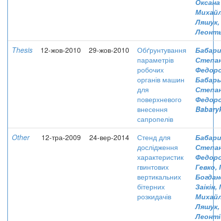
Оксана
Михай
Ляшук,
Леонт
Thesis
12-жов-2010
29-жов-2010
Обґрунтування
Бабари
параметрів
Степа
робочих
Федор
органів машин
Бабары
для
Степа
поверхневого
Федор
внесення
Babaryk
сапропелів
Other
12-тра-2009
24-вер-2014
Стенд для
Бабари
дослідження
Степа
характеристик
Федор
гвинтових
Гевко, 
вертикальних
Богдан
бітерних
Заікін,
розкидачів
Михай
Ляшук,
Леонті