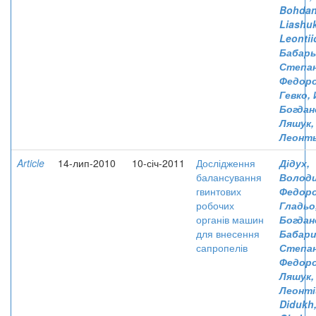
Bohda
Liashuk
Leonti
Бабары
Степа
Федор
Гевко,
Богдан
Ляшук,
Леонт
Article
14-лип-2010
10-січ-2011
Дослідження
Дідух,
балансування
Волод
гвинтових
Федор
робочих
Гладьо
органів машин
Богдан
для внесення
Бабари
сапропелів
Степа
Федор
Ляшук,
Леонті
Didukh,