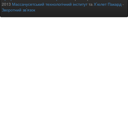
2013
Массачусетський технологічний інститут
та
Х’юлет Пакард
-
Зворотний зв’язок