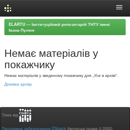
Skip
ELARTU — Інституційний репозитарій ТНТУ імені
navigation
Івана Пулюя
Немає матеріалів у
покажчику
Немає матеріалів у зведеному покажчику для „Усе в архіві“.
Домівка архіву
Тема від
Програмне забезпечення DSpace
Авторські права © 2002-