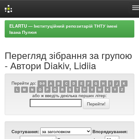
Skip
ELARTU — Інституційний репозитарій ТНТУ імені
navigation
Івана Пулюя
Перегляд зібрання за групою
- Автори Diakiv, Lidiia
Перейти до:
0-9
A
B
C
D
E
F
G
H
I
J
K
L
M
N
O
P
Q
R
S
T
U
V
W
X
Y
Z
або ж введіть декілька перших літер:
Сортування:
Впорядкування: