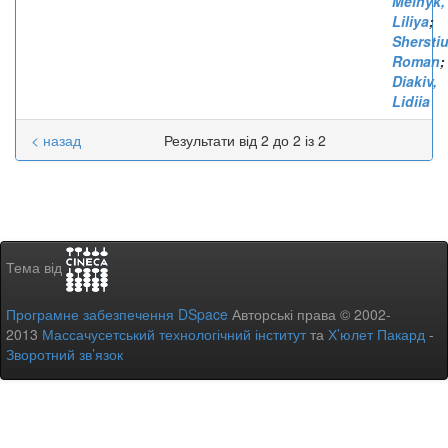
Melnyk,
Liliya
;
Sherstiu
Roman
;
Diakiv,
Lidiia
< назад
Результати від 2 до 2 із 2
Тема від
Програмне забезпечення DSpace
Авторські права © 2002-
2013
Массачусетський технологічний інститут
та
Х’юлет Пакард
-
Зворотний зв’язок