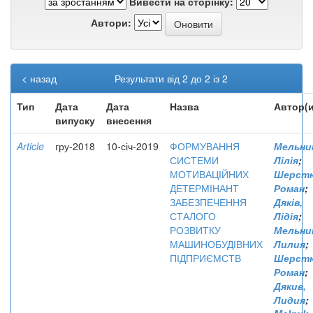
Вивести на сторінку:
Автори:
< назад
Результати від 2 до 2 із 2
Тип
Дата
Дата
Назва
Автор(и
випуску
внесення
Article
гру-2018
10-січ-2019
ФОРМУВАННЯ
Мельни
СИСТЕМИ
Лілія
;
МОТИВАЦІЙНИХ
Шерстю
ДЕТЕРМІНАНТ
Роман
;
ЗАБЕЗПЕЧЕННЯ
Дяків,
СТАЛОГО
Лідія
;
РОЗВИТКУ
Мельни
МАШИНОБУДІВНИХ
Лилия
;
ПІДПРИЄМСТВ
Шерстю
Роман
;
Дякив,
Лидия
;