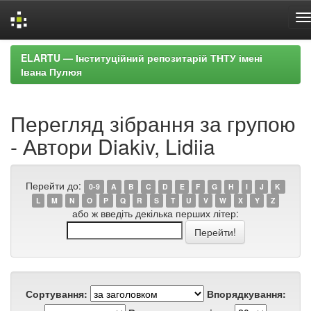
Skip
ELARTU — Інституційний репозитарій ТНТУ імені
navigation
Івана Пулюя
Перегляд зібрання за групою
- Автори Diakiv, Lidiia
Перейти до:
0-9
A
B
C
D
E
F
G
H
I
J
K
L
M
N
O
P
Q
R
S
T
U
V
W
X
Y
Z
або ж введіть декілька перших літер:
Сортування:
Впорядкування: