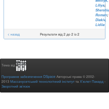
Melnyk,
Liliya
;
Sherstiu
Roman
;
Diakiv,
Lidiia
< назад
Результати від 2 до 2 із 2
Тема від
Програмне забезпечення DSpace
Авторські права © 2002-
2013
Массачусетський технологічний інститут
та
Х’юлет Пакард
-
Зворотний зв’язок