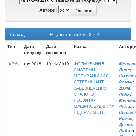
Вивести на сторінку:
Автори:
< назад
Результати від 2 до 2 із 2
Тип
Дата
Дата
Назва
Автор(и
випуску
внесення
Article
гру-2018
10-січ-2019
ФОРМУВАННЯ
Мельни
СИСТЕМИ
Лілія
;
МОТИВАЦІЙНИХ
Шерстю
ДЕТЕРМІНАНТ
Роман
;
ЗАБЕЗПЕЧЕННЯ
Дяків,
СТАЛОГО
Лідія
;
РОЗВИТКУ
Мельни
МАШИНОБУДІВНИХ
Лилия
;
ПІДПРИЄМСТВ
Шерстю
Роман
;
Дякив,
Лидия
;