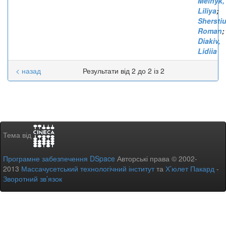
Melnyk,
Liliya
;
Sherstiu
Roman
;
Diakiv,
Lidiia
< назад
Результати від 2 до 2 із 2
Тема від
Програмне забезпечення DSpace
Авторські права © 2002-
2013
Массачусетський технологічний інститут
та
Х’юлет Пакард
-
Зворотний зв’язок