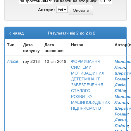
Вивести на сторінку:
Автори:
< назад
Результати від 2 до 2 із 2
Тип
Дата
Дата
Назва
Автор(и
випуску
внесення
Article
гру-2018
10-січ-2019
ФОРМУВАННЯ
Мельни
СИСТЕМИ
Лілія
;
МОТИВАЦІЙНИХ
Шерстю
ДЕТЕРМІНАНТ
Роман
;
ЗАБЕЗПЕЧЕННЯ
Дяків,
СТАЛОГО
Лідія
;
РОЗВИТКУ
Мельни
МАШИНОБУДІВНИХ
Лилия
;
ПІДПРИЄМСТВ
Шерстю
Роман
;
Дякив,
Лидия
;