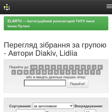
Skip
ELARTU — Інституційний репозитарій ТНТУ імені
navigation
Івана Пулюя
Перегляд зібрання за групою
- Автори Diakiv, Lidiia
Перейти до:
0-9
A
B
C
D
E
F
G
H
I
J
K
L
M
N
O
P
Q
R
S
T
U
V
W
X
Y
Z
або ж введіть декілька перших літер:
Сортування:
Впорядкування: