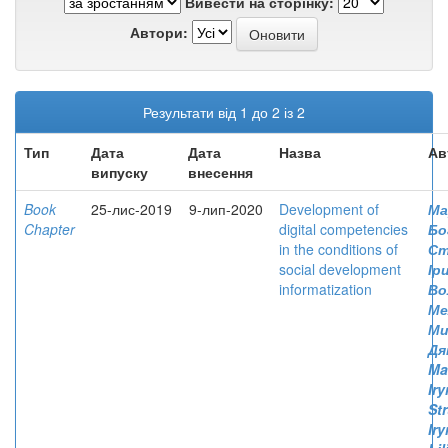
Вивести на сторінку:
Автори:
Результати від 1 до 2 із 2
Тип
Дата
Дата
Назва
Ав
випуску
внесення
Book
25-лис-2019
9-лип-2020
Development of
Ма
Chapter
digital competencies
Бо
in the conditions of
Ст
social development
Ір
informatization
Во
Ме
Ми
Дяк
Ma
Ir
St
Ir