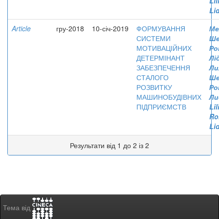
Lil
Lid
Article
гру-2018
10-січ-2019
ФОРМУВАННЯ
Ме
СИСТЕМИ
Ше
МОТИВАЦІЙНИХ
Ро
ДЕТЕРМІНАНТ
Лі
ЗАБЕЗПЕЧЕННЯ
Ли
СТАЛОГО
Ше
РОЗВИТКУ
Ро
МАШИНОБУДІВНИХ
Ли
ПІДПРИЄМСТВ
Lil
Ro
Lid
Результати від 1 до 2 із 2
Тема від