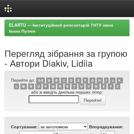
Skip
ELARTU — Інституційний репозитарій ТНТУ імені
navigation
Івана Пулюя
Перегляд зібрання за групою
- Автори Diakiv, Lidiia
Перейти до:
0-9
A
B
C
D
E
F
G
H
I
J
K
L
M
N
O
P
Q
R
S
T
U
V
W
X
Y
Z
або ж введіть декілька перших літер:
Сортування:
Впорядкування: