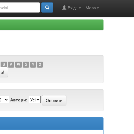
Вхід:
Мова
U
V
W
X
Y
Z
Автори: