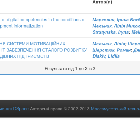
Автор(и)
of digital competencies in the conditions of
Маркович, Ірина Бог
opment informatization
Мельник, Лілія Микол
Strutynska, Iryna
;
Meln
НЯ СИСТЕМИ МОТИВАЦІЙНИХ
Мельник, Лілія
;
Шерс
НТ ЗАБЕЗПЕЧЕННЯ СТАЛОГО РОЗВИТКУ
Шерстюк, Роман
;
Дя
ДІВНИХ ПІДПРИЄМСТВ
Diakiv, Lidiia
Результати від 1 до 2 із 2
ечення DSpace
Авторські права © 2002-2013
Массачусетський технол