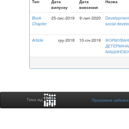
Тип
Дата
Дата
Назва
випуску
внесення
Book
25-лис-2019
9-лип-2020
Development 
Chapter
social devel
Article
гру-2018
10-січ-2019
ФОРМУВАН
ДЕТЕРМІНА
МАШИНОБУ
Тема від
Програмне забезп