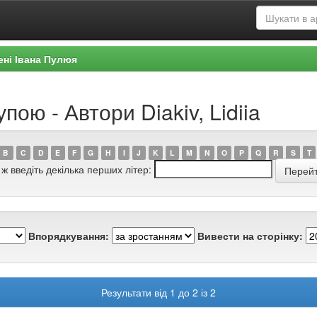
ені Івана Пулюя
пою - Автори Diakiv, Lidiia
B
C
D
E
F
G
H
I
J
K
L
M
N
O
P
Q
R
S
T
 ж введіть декілька перших літер:
Впорядкування:
Вивести на сторінку:
Результати від 1 до 2 із 2