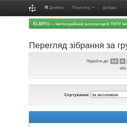
Домівка
Перегляд
Довідка
Skip
ELARTU — Інституційний репозитарій ТНТУ ім
navigation
Перегляд зібрання за гру
Перейти до:
0-9
A
або
Сортування: