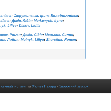
данівна
;
Струтинська, Ірина Володимирівна
;
аївна
;
Дяків, Лідія
;
Markovych, Iryna
;
yk, Liliya
;
Diakiv, Lidiia
тюк, Роман
;
Дяків, Лідія
;
Мельник, Лилия
;
кив, Лидия
;
Melnyk, Liliya
;
Sherstiuk, Roman
;
огічний інститут
та
Х’юлет Пакард
-
Зворотний зв’язок