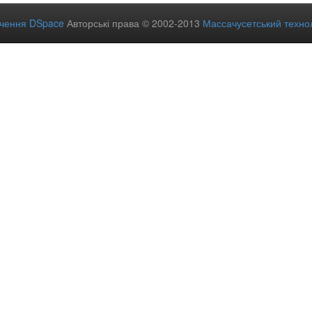
ечення DSpace
Авторські права © 2002-2013
Массачусетський технол