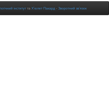
огічний інститут
та
Х’юлет Пакард
-
Зворотний зв’язок