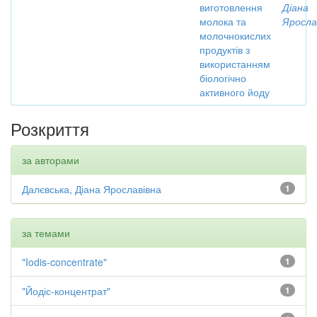
виготовлення
Діана
молока та
Яросла
молочнокислих
продуктів з
використанням
біологічно
активного йоду
Розкриття
за авторами
Далєвська, Діана Ярославівна
1
за темами
"Iodis-concentrate"
1
"Йодіс-концентрат"
1