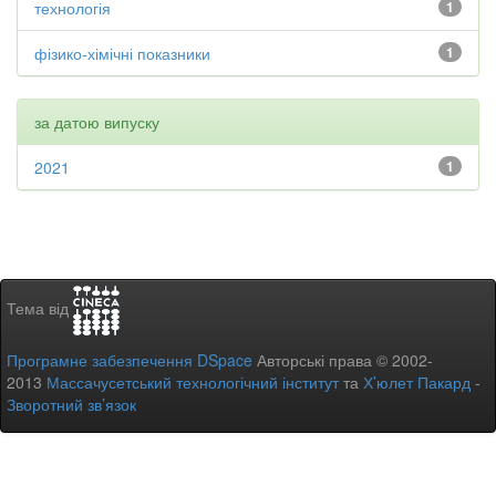
технологія
1
фізико-хімічні показники
1
за датою випуску
2021
1
Тема від
Програмне забезпечення DSpace
Авторські права © 2002-
2013
Массачусетський технологічний інститут
та
Х’юлет Пакард
-
Зворотний зв’язок