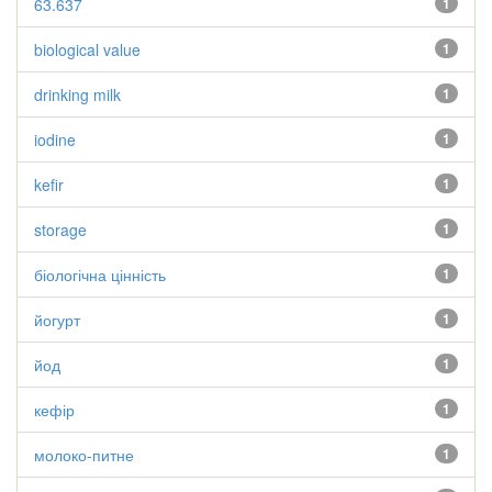
63.637
1
biological value
1
drinking milk
1
iodine
1
kefir
1
storage
1
біологічна цінність
1
йогурт
1
йод
1
кефір
1
молоко-питне
1