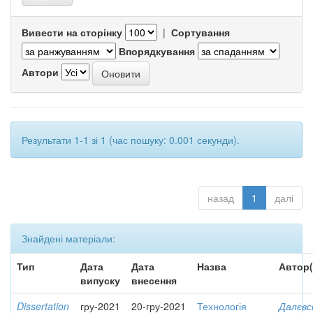
Вивести на сторінку
|
Сортування
Впорядкування
Автори
Результати 1-1 зі 1 (час пошуку: 0.001 секунди).
назад
1
далі
Знайдені матеріали:
Тип
Дата
Дата
Назва
Автор(
випуску
внесення
Dissertation
гру-2021
20-гру-2021
Технологія
Далєвс