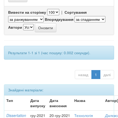
Вивести на сторінку
|
Сортування
Впорядкування
Автори
Результати 1-1 зі 1 (час пошуку: 0.002 секунди).
назад
1
далі
Знайдені матеріали:
Тип
Дата
Дата
Назва
Автор(
випуску
внесення
Dissertation
гру-2021
20-гру-2021
Технологія
Далєвс