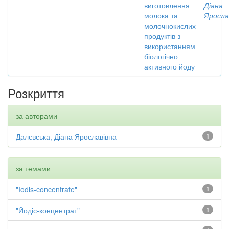
виготовлення
Діана
молока та
Яросла
молочнокислих
продуктів з
використанням
біологічно
активного йоду
Розкриття
за авторами
Далєвська, Діана Ярославівна
1
за темами
"Iodis-concentrate"
1
"Йодіс-концентрат"
1