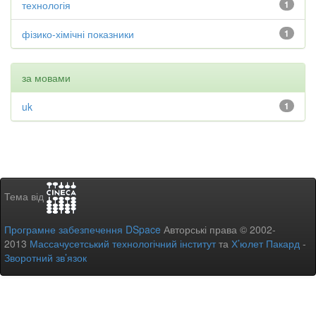
технологія
1
фізико-хімічні показники
1
за мовами
uk
1
Тема від
Програмне забезпечення DSpace
Авторські права © 2002-
2013
Массачусетський технологічний інститут
та
Х’юлет Пакард
-
Зворотний зв’язок