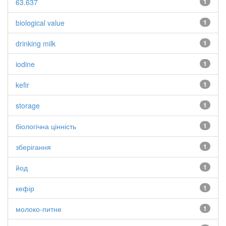
63.637
1
biological value
1
drinking milk
1
iodine
1
kefir
1
storage
1
біологічна цінність
1
зберігання
1
йод
1
кефір
1
молоко-питне
1