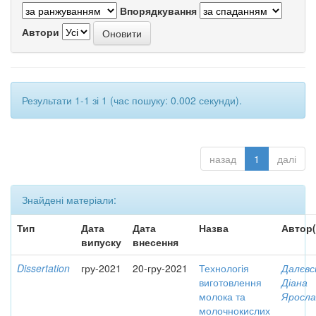
Впорядкування
Автори
Результати 1-1 зі 1 (час пошуку: 0.002 секунди).
назад
1
далі
Знайдені матеріали:
Тип
Дата
Дата
Назва
Автор(
випуску
внесення
Dissertation
гру-2021
20-гру-2021
Технологія
Далєвс
виготовлення
Діана
молока та
Яросла
молочнокислих