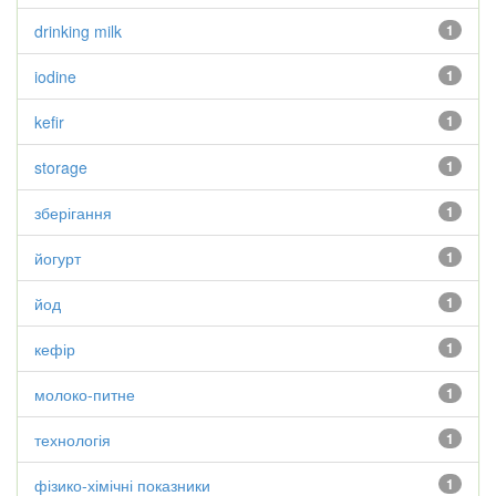
drinking milk
1
iodine
1
kefir
1
storage
1
зберігання
1
йогурт
1
йод
1
кефір
1
молоко-питне
1
технологія
1
фізико-хімічні показники
1