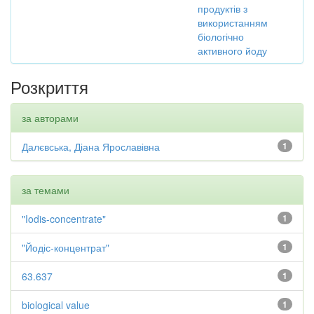
продуктів з
використанням
біологічно
активного йоду
Розкриття
за авторами
Далєвська, Діана Ярославівна
1
за темами
"Iodis-concentrate"
1
"Йодіс-концентрат"
1
63.637
1
biological value
1