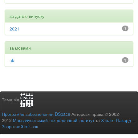
за датою випуску
2021
1
за мовами
uk
1
Тема від
Програмне забезпечення DSpace
Авторські права © 2002-
2013
Массачусетський технологічний інститут
та
Х’юлет Пакард
-
Зворотний зв’язок