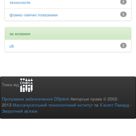
технологія
1
фізико-хімічні показники
1
за мовами
uk
1
Тема від
Програмне забезпечення DSpace
Авторські права © 2002-
2013
Массачусетський технологічний інститут
та
Х’юлет Пакард
-
Зворотний зв’язок