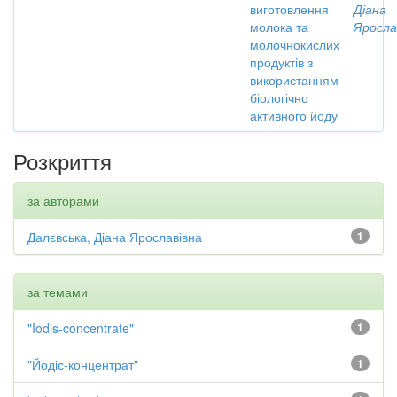
виготовлення
Діана
молока та
Яросла
молочнокислих
продуктів з
використанням
біологічно
активного йоду
Розкриття
за авторами
Далєвська, Діана Ярославівна
1
за темами
"Iodis-concentrate"
1
"Йодіс-концентрат"
1