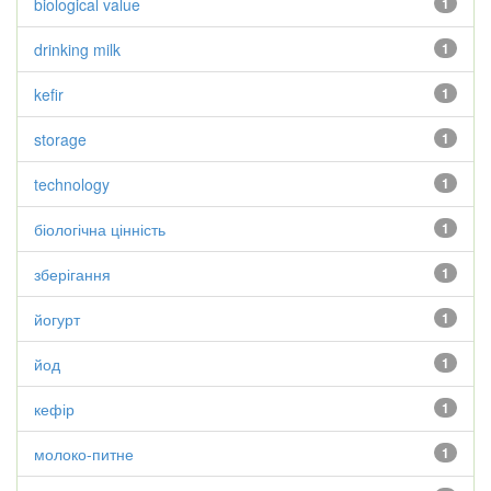
biological value
1
drinking milk
1
kefir
1
storage
1
technology
1
біологічна цінність
1
зберігання
1
йогурт
1
йод
1
кефір
1
молоко-питне
1