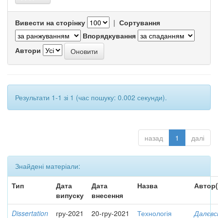
Вивести на сторінку
|
Сортування
Впорядкування
Автори
Результати 1-1 зі 1 (час пошуку: 0.002 секунди).
назад
1
далі
Знайдені матеріали:
Тип
Дата
Дата
Назва
Автор(
випуску
внесення
Dissertation
гру-2021
20-гру-2021
Технологія
Далєвс