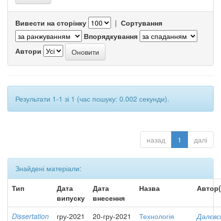
Вивести на сторінку
|
Сортування
Впорядкування
Автори
Результати 1-1 зі 1 (час пошуку: 0.002 секунди).
назад
1
далі
Знайдені матеріали:
Тип
Дата
Дата
Назва
Автор(
випуску
внесення
Dissertation
гру-2021
20-гру-2021
Технологія
Далєвс