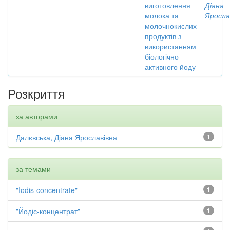
виготовлення
Діана
молока та
Яросла
молочнокислих
продуктів з
використанням
біологічно
активного йоду
Розкриття
за авторами
Далєвська, Діана Ярославівна
1
за темами
"Iodis-concentrate"
1
"Йодіс-концентрат"
1