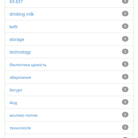
63.637
1
drinking milk
1
kefir
1
storage
1
technology
1
біологічна цінність
1
зберігання
1
йогурт
1
йод
1
молоко-питне
1
технологія
1