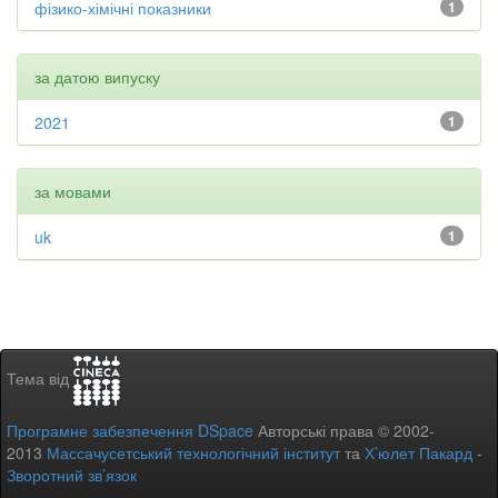
фізико-хімічні показники
1
за датою випуску
2021
1
за мовами
uk
1
Тема від
Програмне забезпечення DSpace
Авторські права © 2002-
2013
Массачусетський технологічний інститут
та
Х’юлет Пакард
-
Зворотний зв’язок