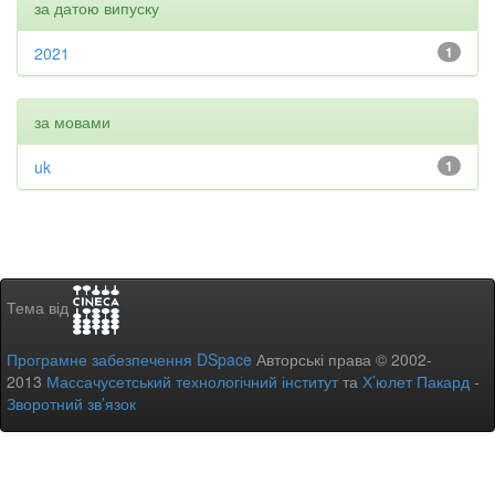
за датою випуску
2021
1
за мовами
uk
1
Тема від
Програмне забезпечення DSpace
Авторські права © 2002-
2013
Массачусетський технологічний інститут
та
Х’юлет Пакард
-
Зворотний зв’язок