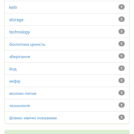
kefir
1
storage
1
technology
1
біологічна цінність
1
зберігання
1
йод
1
кефір
1
молоко-питне
1
технологія
1
фізико-хімічні показники
1