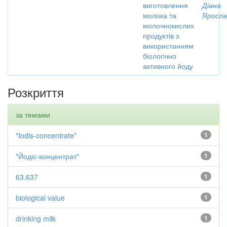
виготовлення
Діана
молока та
Яросла
молочнокислих
продуктів з
використанням
біологічно
активного йоду
Розкриття
за темами
"Iodis-concentrate"
1
"Йодіс-концентрат"
1
63.637
1
biological value
1
drinking milk
1