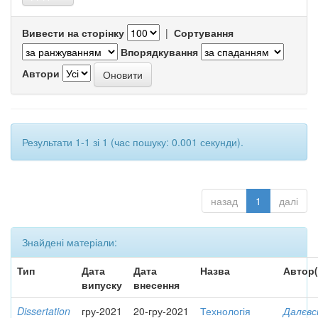
Вивести на сторінку
|
Сортування
Впорядкування
Автори
Результати 1-1 зі 1 (час пошуку: 0.001 секунди).
назад
1
далі
Знайдені матеріали:
Тип
Дата
Дата
Назва
Автор(
випуску
внесення
Dissertation
гру-2021
20-гру-2021
Технологія
Далєвс