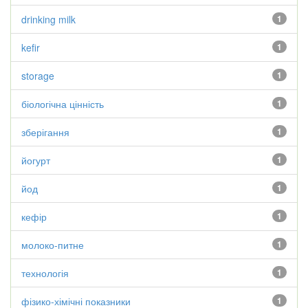
drinking milk
1
kefir
1
storage
1
біологічна цінність
1
зберігання
1
йогурт
1
йод
1
кефір
1
молоко-питне
1
технологія
1
фізико-хімічні показники
1