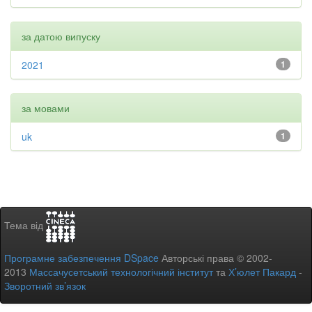
за датою випуску
2021
1
за мовами
uk
1
Тема від
Програмне забезпечення DSpace
Авторські права © 2002-
2013
Массачусетський технологічний інститут
та
Х’юлет Пакард
-
Зворотний зв’язок