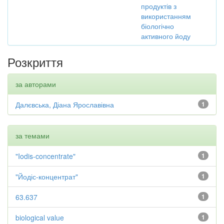
продуктів з
використанням
біологічно
активного йоду
Розкриття
за авторами
Далєвська, Діана Ярославівна
1
за темами
"Iodis-concentrate"
1
"Йодіс-концентрат"
1
63.637
1
biological value
1