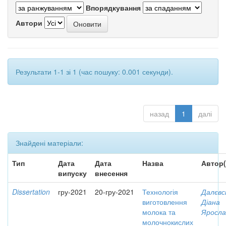
Впорядкування
Автори
Результати 1-1 зі 1 (час пошуку: 0.001 секунди).
назад
1
далі
Знайдені матеріали:
Тип
Дата
Дата
Назва
Автор(
випуску
внесення
Dissertation
гру-2021
20-гру-2021
Технологія
Далєвс
виготовлення
Діана
молока та
Яросла
молочнокислих