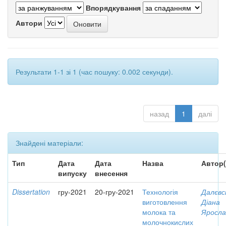
Впорядкування
Автори
Результати 1-1 зі 1 (час пошуку: 0.002 секунди).
назад
1
далі
Знайдені матеріали:
Тип
Дата
Дата
Назва
Автор(
випуску
внесення
Dissertation
гру-2021
20-гру-2021
Технологія
Далєвс
виготовлення
Діана
молока та
Яросла
молочнокислих