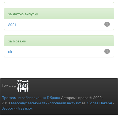
за датою випуску
2021
1
за мовами
uk
1
Тема від
Програмне забезпечення DSpace
Авторські права © 2002-
2013
Массачусетський технологічний інститут
та
Х’юлет Пакард
-
Зворотний зв’язок