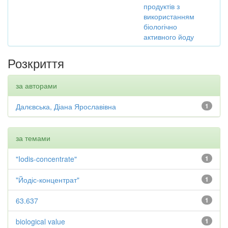
продуктів з
використанням
біологічно
активного йоду
Розкриття
за авторами
Далєвська, Діана Ярославівна
1
за темами
"Iodis-concentrate"
1
"Йодіс-концентрат"
1
63.637
1
biological value
1