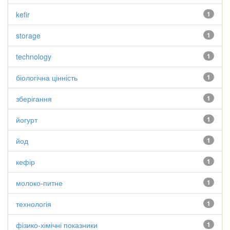
kefir
1
storage
1
technology
1
біологічна цінність
1
зберігання
1
йогурт
1
йод
1
кефір
1
молоко-питне
1
технологія
1
фізико-хімічні показники
1