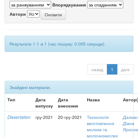
Впорядкування
Автори
Результати 1-1 зі 1 (час пошуку: 0.005 секунди).
назад
1
далі
Знайдені матеріали:
Тип
Дата
Дата
Назва
Автор(
випуску
внесення
Dissertation
гру-2021
20-гру-2021
Технологія
Далєвс
виготовлення
Діана
молока та
Яросла
молочнокислих