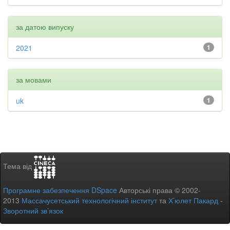
за датою випуску
2021
1
за мовами
uk
1
Тема від
Програмне забезпечення DSpace
Авторські права © 2002-
2013
Массачусетський технологічний інститут
та
Х’юлет Пакард
-
Зворотний зв’язок