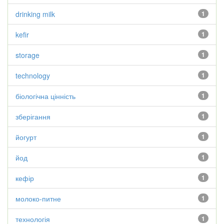
drinking milk
1
kefir
1
storage
1
technology
1
біологічна цінність
1
зберігання
1
йогурт
1
йод
1
кефір
1
молоко-питне
1
технологія
1