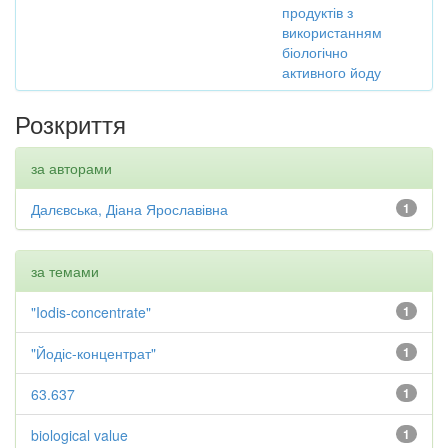
продуктів з
використанням
біологічно
активного йоду
Розкриття
за авторами
Далєвська, Діана Ярославівна
1
за темами
"Iodis-concentrate"
1
"Йодіс-концентрат"
1
63.637
1
biological value
1