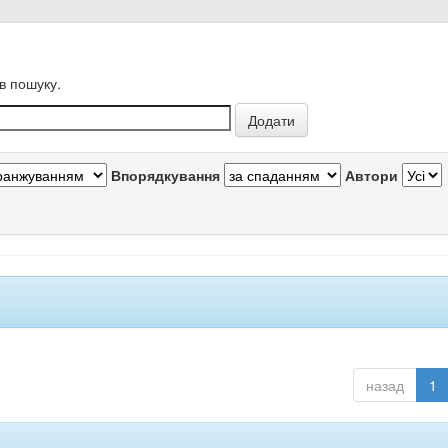
в пошуку.
Впорядкування
Автори
назад
1