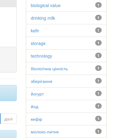
biological value
1
drinking milk
1
kefir
1
storage
1
technology
1
біологічна цінність
1
зберігання
1
йогурт
1
йод
1
далі
кефір
1
молоко-питне
1