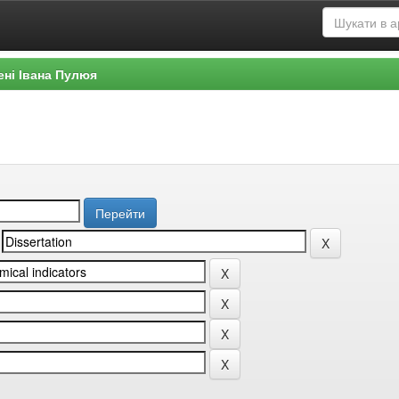
ені Івана Пулюя