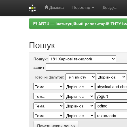
Домівка
Перегляд
Довідка
Skip
ELARTU — Інституційний репозитарій ТНТУ ім
navigation
Пошук
Пошук:
запит
Поточні фільтри:
Почати новий пошук