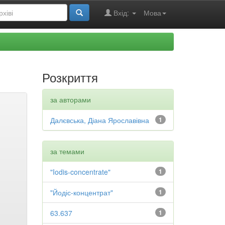
Вхід:
Мова
Розкриття
за авторами
Далєвська, Діана Ярославівна
1
за темами
"Iodis-concentrate"
1
"Йодіс-концентрат"
1
63.637
1