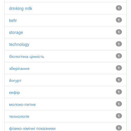
drinking milk
1
kefir
1
storage
1
technology
1
біологічна цінність
1
зберігання
1
йогурт
1
кефір
1
молоко-питне
1
технологія
1
фізико-хімічні показники
1