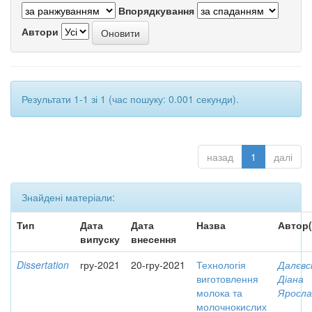
Впорядкування
Автори
Результати 1-1 зі 1 (час пошуку: 0.001 секунди).
назад
1
далі
Знайдені матеріали:
Тип
Дата
Дата
Назва
Автор(
випуску
внесення
Dissertation
гру-2021
20-гру-2021
Технологія
Далєвс
виготовлення
Діана
молока та
Яросла
молочнокислих