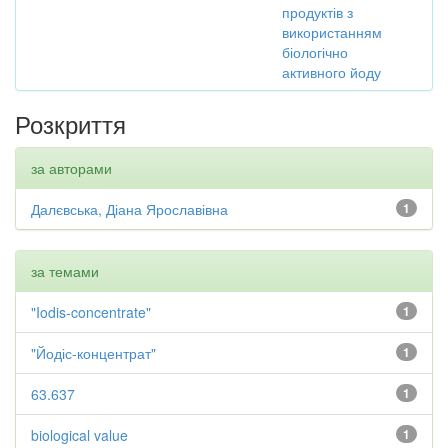
продуктів з
використанням
біологічно
активного йоду
Розкриття
за авторами
Далєвська, Діана Ярославівна
1
за темами
"Iodis-concentrate"
1
"Йодіс-концентрат"
1
63.637
1
biological value
1