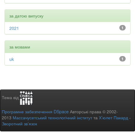
за датою випуску
2021
1
за мовами
uk
1
Тема від
Програмне забезпечення DSpace
Авторські права © 2002-
2013
Массачусетський технологічний інститут
та
Х’юлет Пакард
-
Зворотний зв’язок