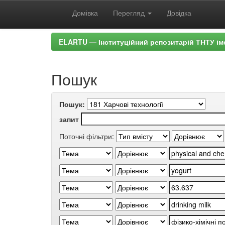
Домівка
Перегляд
Довідка
Skip
ELARTU — Інституційний репозитарій ТНТУ ім
navigation
Пошук
Пошук:
запит
Поточні фільтри: