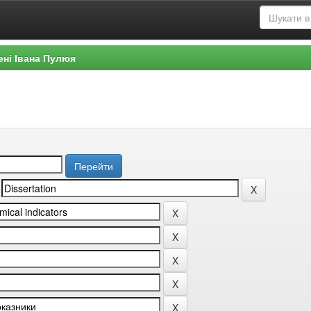
ені Івана Пулюя