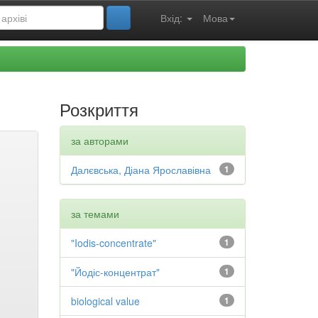
Вхід:
Мова
Розкриття
за авторами
Далєвська, Діана Ярославівна
1
за темами
"Iodis-concentrate"
1
"Йодіс-концентрат"
1
biological value
1