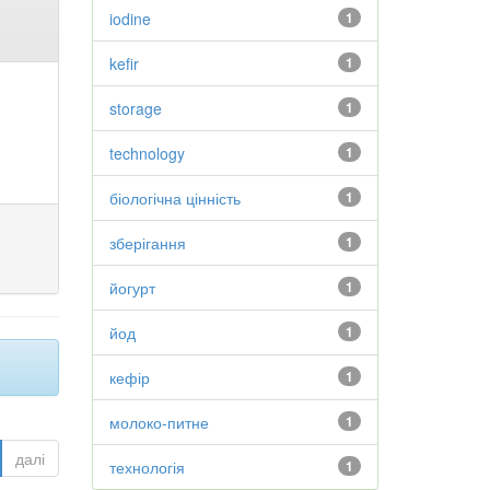
iodine
1
kefir
1
storage
1
technology
1
біологічна цінність
1
зберігання
1
йогурт
1
йод
1
кефір
1
молоко-питне
1
далі
технологія
1