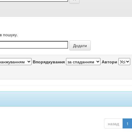
в пошуку.
Впорядкування
Автори
назад
1