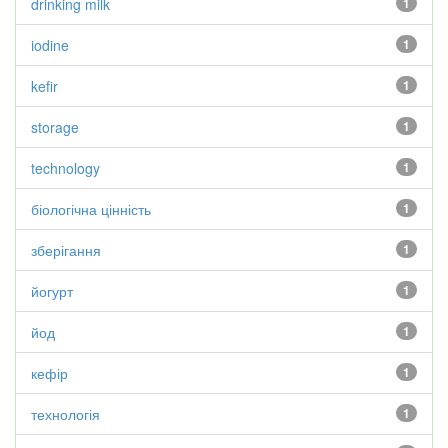
drinking milk
1
iodine
1
kefir
1
storage
1
technology
1
біологічна цінність
1
зберігання
1
йогурт
1
йод
1
кефір
1
технологія
1