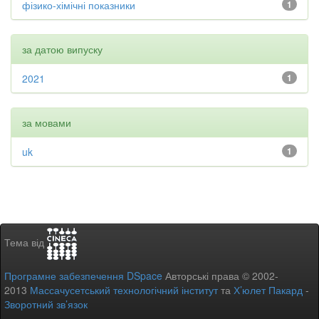
фізико-хімічні показники
1
за датою випуску
2021
1
за мовами
uk
1
Тема від
Програмне забезпечення DSpace
Авторські права © 2002-
2013
Массачусетський технологічний інститут
та
Х’юлет Пакард
-
Зворотний зв’язок