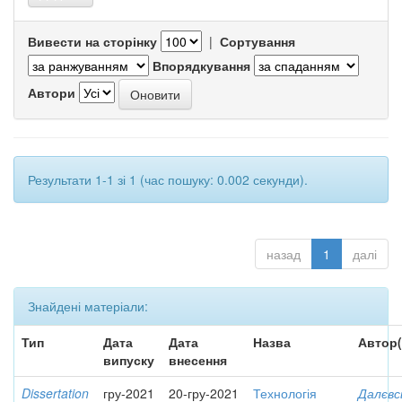
Вивести на сторінку
|
Сортування
Впорядкування
Автори
Результати 1-1 зі 1 (час пошуку: 0.002 секунди).
назад
1
далі
Знайдені матеріали:
Тип
Дата
Дата
Назва
Автор(
випуску
внесення
Dissertation
гру-2021
20-гру-2021
Технологія
Далєвс