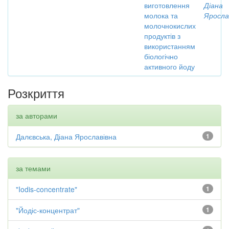
виготовлення
Діана
молока та
Яросла
молочнокислих
продуктів з
використанням
біологічно
активного йоду
Розкриття
за авторами
Далєвська, Діана Ярославівна
1
за темами
"Iodis-concentrate"
1
"Йодіс-концентрат"
1