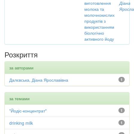
виготовлення
Діана
молока та
Яросла
молочнокислих
продуктів з
використанням
біологічно
активного йоду
Розкриття
за авторами
Далєвська, Діана Ярославівна
1
за темами
"Йодіс-концентрат"
1
drinking milk
1