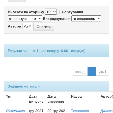
Вивести на сторінку
|
Сортування
Впорядкування
Автори
Результати 1-1 зі 1 (час пошуку: 0.001 секунди).
назад
1
далі
Знайдені матеріали:
Тип
Дата
Дата
Назва
Автор(
випуску
внесення
Dissertation
гру-2021
20-гру-2021
Технологія
Далєвс