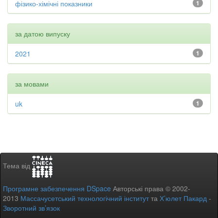
фізико-хімічні показники
1
за датою випуску
2021
1
за мовами
uk
1
Тема від
Програмне забезпечення DSpace
Авторські права © 2002-
2013
Массачусетський технологічний інститут
та
Х’юлет Пакард
-
Зворотний зв’язок