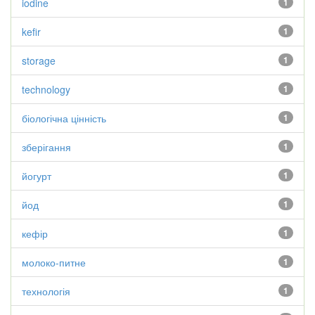
iodine
1
kefir
1
storage
1
technology
1
біологічна цінність
1
зберігання
1
йогурт
1
йод
1
кефір
1
молоко-питне
1
технологія
1