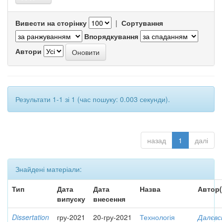
Вивести на сторінку
|
Сортування
Впорядкування
Автори
Результати 1-1 зі 1 (час пошуку: 0.003 секунди).
назад
1
далі
Знайдені матеріали:
Тип
Дата
Дата
Назва
Автор(
випуску
внесення
Dissertation
гру-2021
20-гру-2021
Технологія
Далєвс