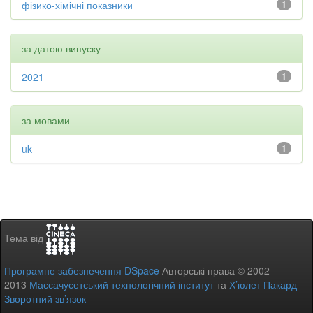
фізико-хімічні показники
1
за датою випуску
2021
1
за мовами
uk
1
Тема від
Програмне забезпечення DSpace
Авторські права © 2002-
2013
Массачусетський технологічний інститут
та
Х’юлет Пакард
-
Зворотний зв’язок