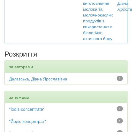
виготовлення
Діана
молока та
Яросла
молочнокислих
продуктів з
використанням
біологічно
активного йоду
Розкриття
за авторами
Далєвська, Діана Ярославівна
1
за темами
"Iodis-concentrate"
1
"Йодіс-концентрат"
1