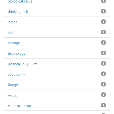
biological value
1
drinking milk
1
iodine
1
kefir
1
storage
1
technology
1
біологічна цінність
1
зберігання
1
йогурт
1
кефір
1
молоко-питне
1