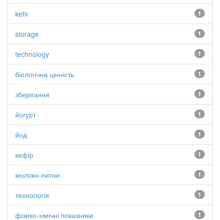
kefir
1
storage
1
technology
1
біологічна цінність
1
зберігання
1
йогурт
1
йод
1
кефір
1
молоко-питне
1
технологія
1
фізико-хімічні показники
1