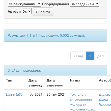
Впорядкування
Автори
Результати 1-1 зі 1 (час пошуку: 0.002 секунди).
назад
1
далі
Знайдені матеріали:
Тип
Дата
Дата
Назва
Автор(
випуску
внесення
Dissertation
гру-2021
20-гру-2021
Технологія
Далєвс
виготовлення
Діана
молока та
Яросла
молочнокислих