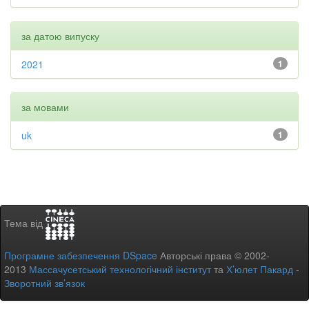
за датою випуску
2021
1
за мовами
uk
1
Тема від
Програмне забезпечення DSpace
Авторські права © 2002-
2013
Массачусетський технологічний інститут
та
Х’юлет Пакард
-
Зворотний зв’язок