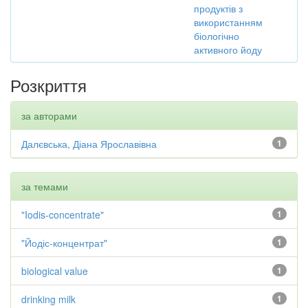
продуктів з
використанням
біологічно
активного йоду
Розкриття
за авторами
Далєвська, Діана Ярославівна
1
за темами
"Iodis-concentrate"
1
"Йодіс-концентрат"
1
biological value
1
drinking milk
1