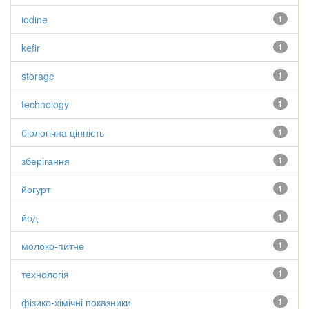
iodine
1
kefir
1
storage
1
technology
1
біологічна цінність
1
зберігання
1
йогурт
1
йод
1
молоко-питне
1
технологія
1
фізико-хімічні показники
1