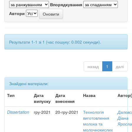
Впорядкування
Автори
Результати 1-1 зі 1 (час пошуку: 0.002 секунди).
назад
1
далі
Знайдені матеріали:
Тип
Дата
Дата
Назва
Автор(
випуску
внесення
Dissertation
гру-2021
20-гру-2021
Технологія
Далєвс
виготовлення
Діана
молока та
Яросла
молочнокислих