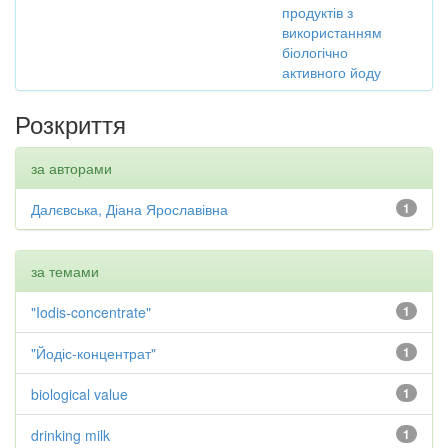
продуктів з
використанням
біологічно
активного йоду
Розкриття
за авторами
Далєвська, Діана Ярославівна
1
за темами
"Iodis-concentrate"
1
"Йодіс-концентрат"
1
biological value
1
drinking milk
1