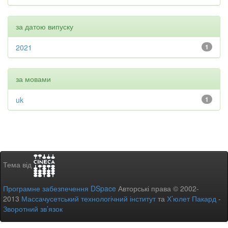
за датою випуску
2021
1
за мовами
uk
1
Тема від
Програмне забезпечення DSpace
Авторські права © 2002-
2013
Массачусетський технологічний інститут
та
Х’юлет Пакард
-
Зворотний зв’язок