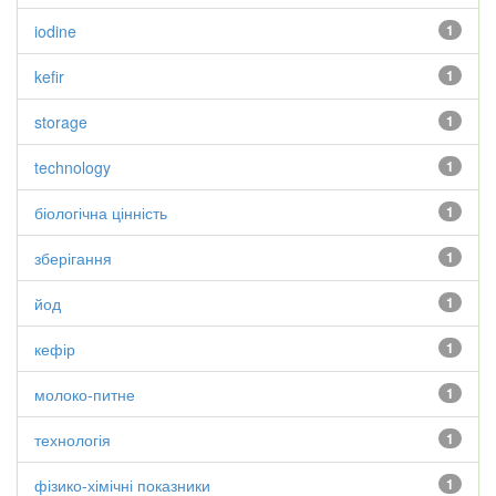
iodine
1
kefir
1
storage
1
technology
1
біологічна цінність
1
зберігання
1
йод
1
кефір
1
молоко-питне
1
технологія
1
фізико-хімічні показники
1