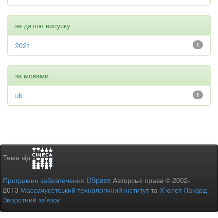
за датою випуску
2021
1
за мовами
uk
1
Тема від
Програмне забезпечення DSpace
Авторські права © 2002-
2013
Массачусетський технологічний інститут
та
Х’юлет Пакард
-
Зворотний зв’язок