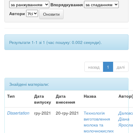
Впорядкування
Автори
Результати 1-1 зі 1 (час пошуку: 0.002 секунди).
назад
1
далі
Знайдені матеріали:
Тип
Дата
Дата
Назва
Автор(
випуску
внесення
Dissertation
гру-2021
20-гру-2021
Технологія
Далєвс
виготовлення
Діана
молока та
Яросла
молочнокислих