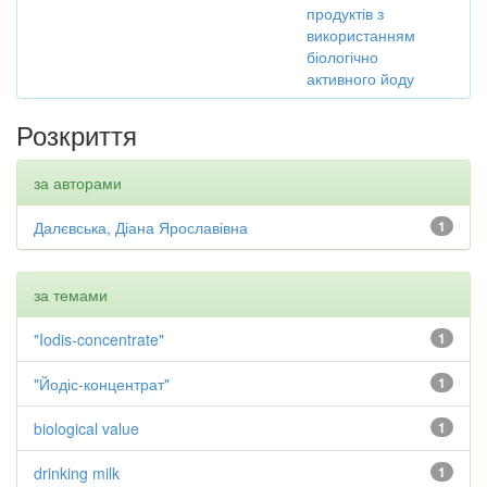
продуктів з
використанням
біологічно
активного йоду
Розкриття
за авторами
Далєвська, Діана Ярославівна
1
за темами
"Iodis-concentrate"
1
"Йодіс-концентрат"
1
biological value
1
drinking milk
1