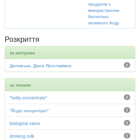
продуктів з
використанням
біологічно
активного йоду
Розкриття
за авторами
Далєвська, Діана Ярославівна
1
за темами
"Iodis-concentrate"
1
"Йодіс-концентрат"
1
biological value
1
drinking milk
1