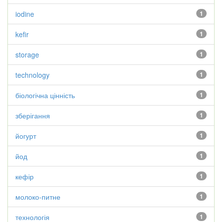
iodine
1
kefir
1
storage
1
technology
1
біологічна цінність
1
зберігання
1
йогурт
1
йод
1
кефір
1
молоко-питне
1
технологія
1