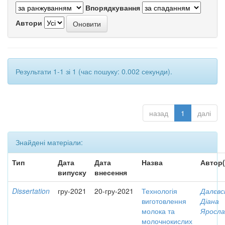
Впорядкування
Автори
Результати 1-1 зі 1 (час пошуку: 0.002 секунди).
назад
1
далі
Знайдені матеріали:
Тип
Дата
Дата
Назва
Автор(
випуску
внесення
Dissertation
гру-2021
20-гру-2021
Технологія
Далєвс
виготовлення
Діана
молока та
Яросла
молочнокислих