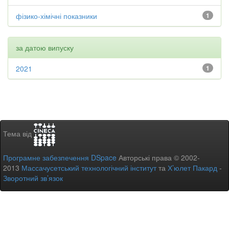
фізико-хімічні показники
1
за датою випуску
2021
1
Тема від
Програмне забезпечення DSpace
Авторські права © 2002-
2013
Массачусетський технологічний інститут
та
Х’юлет Пакард
-
Зворотний зв’язок