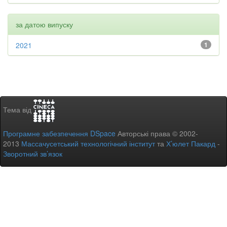
за датою випуску
2021
1
Тема від
Програмне забезпечення DSpace
Авторські права © 2002-
2013
Массачусетський технологічний інститут
та
Х’юлет Пакард
-
Зворотний зв’язок