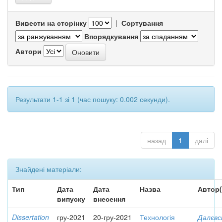
Вивести на сторінку
|
Сортування
Впорядкування
Автори
Результати 1-1 зі 1 (час пошуку: 0.002 секунди).
назад
1
далі
Знайдені матеріали:
Тип
Дата
Дата
Назва
Автор(
випуску
внесення
Dissertation
гру-2021
20-гру-2021
Технологія
Далєвс