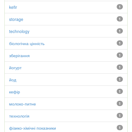
kefir
1
storage
1
technology
1
біологічна цінність
1
зберігання
1
йогурт
1
йод
1
кефір
1
молоко-питне
1
технологія
1
фізико-хімічні показники
1