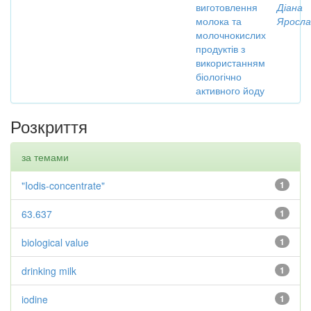
виготовлення
Діана
молока та
Яросла
молочнокислих
продуктів з
використанням
біологічно
активного йоду
Розкриття
за темами
"Iodis-concentrate"
1
63.637
1
biological value
1
drinking milk
1
iodine
1