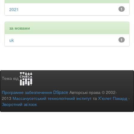
2021
1
за мовами
uk
1
Тема від
Програмне забезпечення DSpace
Авторські права © 2002-
2013
Массачусетський технологічний інститут
та
Х’юлет Пакард
-
Зворотний зв’язок