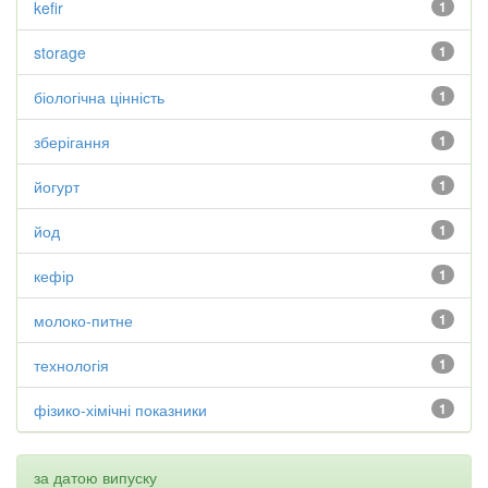
kefir
1
storage
1
біологічна цінність
1
зберігання
1
йогурт
1
йод
1
кефір
1
молоко-питне
1
технологія
1
фізико-хімічні показники
1
за датою випуску