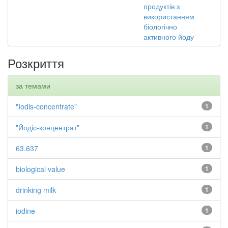
продуктів з
використанням
біологічно
активного йоду
Розкриття
за темами
"Iodis-concentrate"
1
"Йодіс-концентрат"
1
63.637
1
biological value
1
drinking milk
1
iodine
1