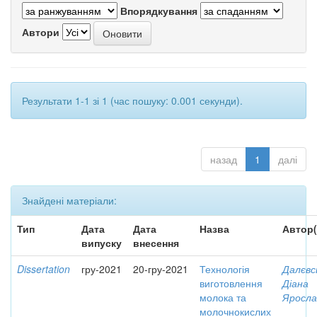
Впорядкування
Автори
Результати 1-1 зі 1 (час пошуку: 0.001 секунди).
назад
1
далі
Знайдені матеріали:
Тип
Дата
Дата
Назва
Автор(
випуску
внесення
Dissertation
гру-2021
20-гру-2021
Технологія
Далєвс
виготовлення
Діана
молока та
Яросла
молочнокислих